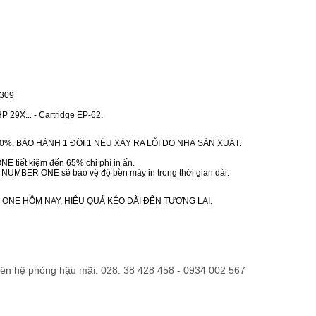
309
9X... - Cartridge EP-62.
0%, BẢO HÀNH 1 ĐỔI 1 NẾU XẢY RA LỖI DO NHÀ SẢN XUẤT.
 tiết kiệm đến 65% chi phí in ấn.
h NUMBER ONE sẽ bảo vệ độ bền máy in trong thời gian dài.
ONE HÔM NAY, HIỆU QUẢ KÉO DÀI ĐẾN TƯƠNG LAI.
liên hệ phòng hậu mãi: 028. 38 428 458 - 0934 002 567