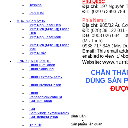
Phú Quốc
:
Toshiba
Địa chỉ:
197 Nguyễn T
ĐT:
(0297) 3993 789 –
PANTUM
Phía Nam
:
MỰC NẠP MÁY IN
Địa chỉ:
985/32 Âu Cơ
Mực Nạp Laser Đen
Mưc Bịch (Mực Kg) Laser
ĐT:
(028) 38 122 011 -
Đen
DĐ:
0903 026 034 –
0
Mực Nạp Laser Màu
(Ms Trinh)
Mưc Bịch (Mực Kg) Laser
0938 717 345 ( Mrs Du
Màu
Email:
This email add
Mực Nước
enabled to view it.
">
b
www.numb
LINH KIỆN HỘP MỰC
Website:
Drum HP/Canon
Drum Samsung
CHÂN THÀ
Drum Lexmark/Xerox
DÙNG SẢN 
Drum Brother/Epson
ĐƯỢC
Drum
Panasonic/Ricoh/Oki
Gạt HP/Canon
Gạt
SamSung/Lexmark/Xerox
Bình luận
Gạt Brother/Epson
Sản phẩm liên quan
Trục Từ