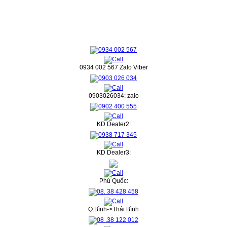
0934 002 567 Zalo Viber
0903026034: zalo
KD Dealer2:
KD Dealer3:
Phú Quốc:
Q.Bình->Thái Bình