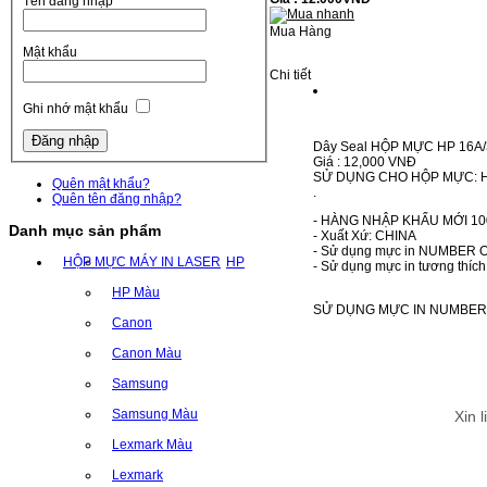
Tên đăng nhập
Mua Hàng
Mật khẩu
Chi tiết
Ghi nhớ mật khẩu
Dây Seal HỘP MỰC HP 16A/
Giá : 12,000 VNĐ
SỬ DỤNG CHO HỘP MỰC: HP 2
Quên mật khẩu?
.
Quên tên đăng nhập?
- HÀNG NHẬP KHẨU MỚI 10
Danh mục sản phẩm
- Xuất Xứ: CHINA
- Sử dụng mực in NUMBER ONE
HỘP MỰC MÁY IN LASER
HP
- Sử dụng mực in tương thíc
HP Màu
SỬ DỤNG MỰC IN NUMBER 
Canon
Canon Màu
Samsung
Samsung Màu
Xin 
Lexmark Màu
Lexmark