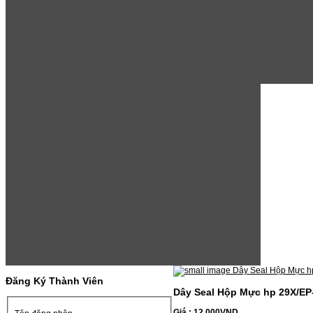
Đăng Ký Thành Viên
Dây Seal Hộp Mực hp 29X/EP
Giá : 12.000VND