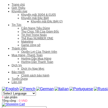
Trang chủ
Giới Thiệu
Khuyến mại
Khuyến mãi 30/04 & 01/05
Khuyến mãi Đặc Biệt
Khuyến mãi Đặc Biệt (2)
Tin Tức
Cẩm Nang Tiêu Dùng
Thư Chúc Tết Của Giám Đốc
Tin Hot Trong Ngày
Thể thao NUMBER ONE
Maketing
Game công sở
Thành Viên
Quyền Lợi Của Thành Viên
Mua Hàng -Thanh Toán
Hướng Dẫn Mua Hàng
Hướng Dẫn Thanh Toán
Dịch Vụ
Dịch Vụ Nạp Mực
Bảo Hành
Chính sách bảo hành
Tuyển Dụng
Liên Hệ
0
sản phẩm
Tổng cộng: :
0 VND