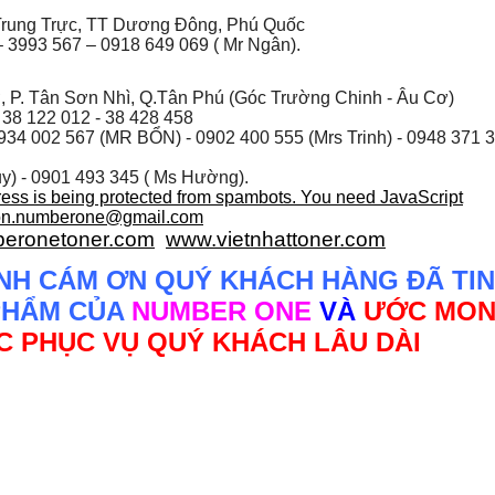
rung Trực, TT Dương Đông, Phú Quốc
 3993 567 – 0918 649 069 ( Mr Ngân).
, P. Tân Sơn Nhì, Q.Tân Phú (Góc Trường Chinh - Âu Cơ)
 38 122 012 - 38 428 458
934 002 567
(MR BỔN) - 0902 400 555 (Mrs Trinh) - 0948 371 
y) - 0901 493 345 ( Ms Hường).
ress is being protected from spambots. You need JavaScript
on.numberone@gmail.com
eronetoner.com
www.vietnhattoner.com
NH CÁM ƠN QUÝ KHÁCH HÀNG ĐÃ TIN
PHẨM CỦA
NUMBER ONE
VÀ
ƯỚC MO
 PHỤC VỤ QUÝ KHÁCH LÂU DÀI