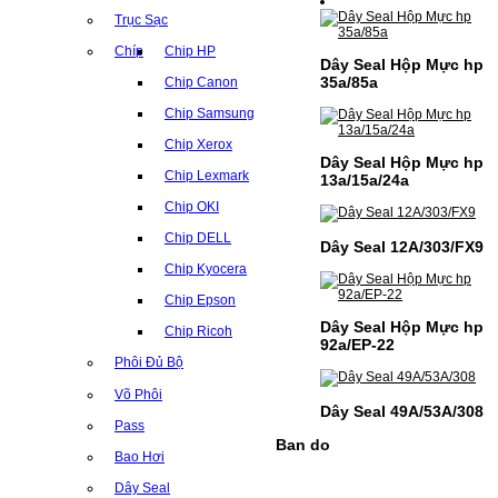
Trục Sạc
Chíp
Chip HP
Dây Seal Hộp Mực hp
35a/85a
Chip Canon
Chip Samsung
Chip Xerox
Dây Seal Hộp Mực hp
Chip Lexmark
13a/15a/24a
Chip OKI
Chip DELL
Dây Seal 12A/303/FX9
Chip Kyocera
Chip Epson
Dây Seal Hộp Mực hp
Chip Ricoh
92a/EP-22
Phôi Đủ Bộ
Võ Phôi
Dây Seal 49A/53A/308
Pass
Ban do
Bao Hơi
Dây Seal