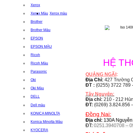
Xerox
Xerox Màu
Xerox màu
Brother
Brother Màu
EPSON
EPSON MÀU
Ricoh
HỆ T
Ricoh Màu
Parasonic
QUẢNG NGÃI
:
Địa Chỉ:
427 Trường C
Oki
ĐT :
(0255) 3722 789 
Oki Màu
Tây Nguyên:
DELL
Địa chỉ:
210 - 212 Hùng
ĐT:
(0269) 3.824.856 
Dell màu
Đồng Nai:
KONICA MINOLTA
Địa chỉ:
130A Nguyễn Á
Konica Minolta Màu
ĐT:
0251.3940708 – 0
KYOCERA