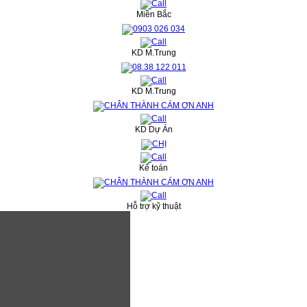
Miền Bắc
KD M.Trung
KD M.Trung
KD Dự Án
Kế toán
Hỗ trợ kỹ thuật