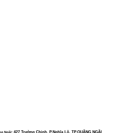
:
427 Trường Chinh, P.Nghĩa Lộ, TP.QUÃNG NGÃI
ng Ngãi