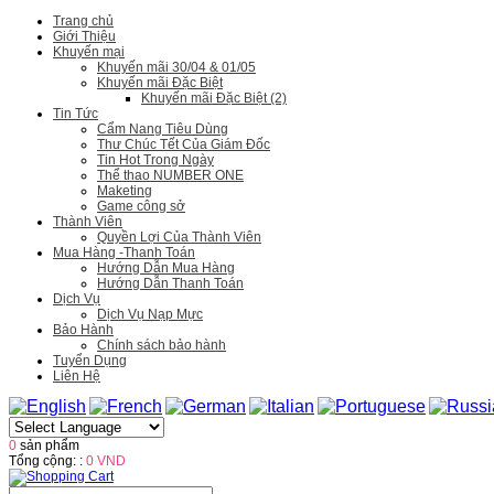
Trang chủ
Giới Thiệu
Khuyến mại
Khuyến mãi 30/04 & 01/05
Khuyến mãi Đặc Biệt
Khuyến mãi Đặc Biệt (2)
Tin Tức
Cẩm Nang Tiêu Dùng
Thư Chúc Tết Của Giám Đốc
Tin Hot Trong Ngày
Thể thao NUMBER ONE
Maketing
Game công sở
Thành Viên
Quyền Lợi Của Thành Viên
Mua Hàng -Thanh Toán
Hướng Dẫn Mua Hàng
Hướng Dẫn Thanh Toán
Dịch Vụ
Dịch Vụ Nạp Mực
Bảo Hành
Chính sách bảo hành
Tuyển Dụng
Liên Hệ
0
sản phẩm
Tổng cộng: :
0 VND