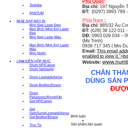
Phú Quốc
:
Toshiba
Địa chỉ:
197 Nguyễn T
ĐT:
(0297) 3993 789 –
PANTUM
Phía Nam
:
MỰC NẠP MÁY IN
Địa chỉ:
985/32 Âu Cơ
Mực Nạp Laser Đen
Mưc Bịch (Mực Kg) Laser
ĐT:
(028) 38 122 011 -
Đen
DĐ:
0903 026 034 –
0
Mực Nạp Laser Màu
(Ms Trinh)
Mưc Bịch (Mực Kg) Laser
0938 717 345 ( Mrs Du
Màu
Email:
This email add
Mực Nước
enabled to view it.
">
b
www.numb
LINH KIỆN HỘP MỰC
Website:
Drum HP/Canon
Drum Samsung
CHÂN THÀ
Drum Lexmark/Xerox
DÙNG SẢN 
Drum Brother/Epson
ĐƯỢC
Drum
Panasonic/Ricoh/Oki
Gạt HP/Canon
Gạt
SamSung/Lexmark/Xerox
Bình luận
Gạt Brother/Epson
Sản phẩm liên quan
Trục Từ