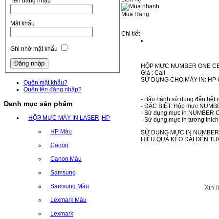
Tên đăng nhập
Mua Hàng
Mật khẩu
Chi tiết
Ghi nhớ mật khẩu
HỘP MỰC NUMBER ONE C
Giá : Call
SỬ DỤNG CHO MÁY IN: HP Co
Quên mật khẩu?
Quên tên đăng nhập?
- Bảo hành sử dụng đến hết n
Danh mục sản phẩm
- ĐẶC BIỆT: Hộp mực NUMBER 
- Sử dụng mực in NUMBER ONE
HỘP MỰC MÁY IN LASER
HP
- Sử dụng mực in tương thíc
HP Màu
SỬ DỤNG MỰC IN NUMBER
HIỆU QUẢ KÉO DÀI ĐẾN TƯ
Canon
Canon Màu
Samsung
Samsung Màu
Xin 
Lexmark Màu
Lexmark