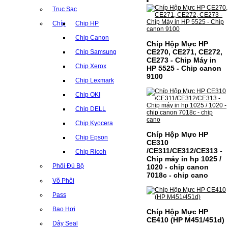
Trục Sạc
Chíp
Chip HP
Chip Canon
Chíp Hộp Mực HP
CE270, CE271, CE272,
Chip Samsung
CE273 - Chip Máy in
Chip Xerox
HP 5525 - Chip canon
9100
Chip Lexmark
Chip OKI
Chip DELL
Chip Kyocera
Chíp Hộp Mực HP
Chip Epson
CE310
/CE311/CE312/CE313 -
Chip Ricoh
Chip máy in hp 1025 /
Phôi Đủ Bộ
1020 - chip canon
7018c - chip cano
Võ Phôi
Pass
Bao Hơi
Chíp Hộp Mực HP
CE410 (HP M451/451d)
Dây Seal