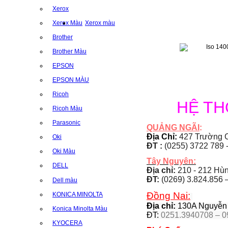
Xerox
Xerox Màu
Xerox màu
Brother
Brother Màu
EPSON
EPSON MÀU
Ricoh
HỆ T
Ricoh Màu
Parasonic
QUẢNG NGÃI
:
Địa Chỉ:
427 Trường C
Oki
ĐT :
(0255) 3722 789 
Oki Màu
Tây Nguyên:
DELL
Địa chỉ:
210 - 212 Hùng
ĐT:
(0269) 3.824.856 
Dell màu
Đồng Nai:
KONICA MINOLTA
Địa chỉ:
130A Nguyễn Á
Konica Minolta Màu
ĐT:
0251.3940708 – 0
KYOCERA