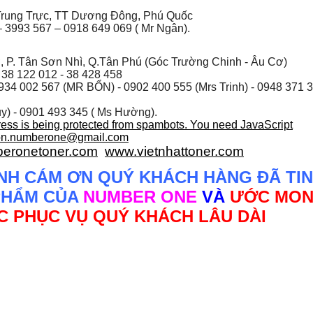
rung Trực, TT Dương Đông, Phú Quốc
 3993 567 – 0918 649 069 ( Mr Ngân).
, P. Tân Sơn Nhì, Q.Tân Phú (Góc Trường Chinh - Âu Cơ)
 38 122 012 - 38 428 458
934 002 567
(MR BỔN) - 0902 400 555 (Mrs Trinh) - 0948 371 
y) - 0901 493 345 ( Ms Hường).
ress is being protected from spambots. You need JavaScript
on.numberone@gmail.com
eronetoner.com
www.vietnhattoner.com
NH CÁM ƠN QUÝ KHÁCH HÀNG ĐÃ TIN
PHẨM CỦA
NUMBER ONE
VÀ
ƯỚC MO
 PHỤC VỤ QUÝ KHÁCH LÂU DÀI