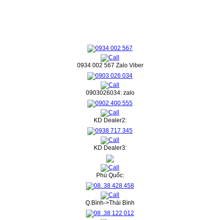
0934 002 567 Zalo Viber
0903026034: zalo
KD Dealer2:
KD Dealer3:
Phú Quốc:
Q.Bình->Thái Bình