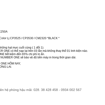
E250A
lor Lj CP3525 / CP3530 / CM2320 *BLACK *
hững hạt mực cuối cùng ( 1 đổi 1).
ONE có thể nạp lại trên 03 lần mà không thay thế 01 linh kiện nào.
 tiết kiệm đến 65% chi phí in ấn.
h NUMBER ONE sẽ bảo vệ độ bền máy in trong thời gian dài.
 ONE HÔM NAY,
ƠNG LAI.
liên hệ phòng hậu mãi: 028. 38 428 458 - 0934 002 567