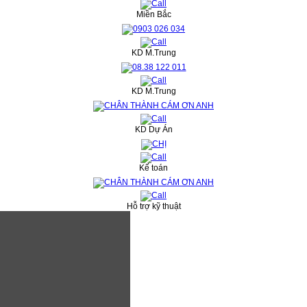
Miền Bắc
KD M.Trung
KD M.Trung
KD Dự Án
Kế toán
Hỗ trợ kỹ thuật