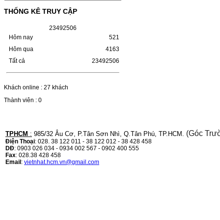
(W1110A) CHO DÒNG MÁY
THỐNG KÊ TRUY CẬP
LBP 243/MF 461DW
2
3
4
9
2
5
0
6
HỘP MỰC HP 110A (W1110A) CHO DÒNG
MÁY LBP 243/MF 461DWMÃ HỘP MỰC:-
Hôm nay
521
Hộp mực HP 110A (W1110A)- Loại mực:
Hôm qua
4163
Mực in laser trắng đenSỬ DỤNG CHO MÁY
IN:- HP…
Tất cả
23492506
Giá : 249.000VND
Chọn mua
Khách online : 27 khách
Thành viên : 0
HỘP MỰC CANON CRG-070
CHO DÒNG MÁY LBP
243/MF 461DW
(Góc Trư
TPHCM
:
985/32 Âu Cơ, P.Tân Sơn Nhì, Q.Tân Phú, TP.HCM.
Điện Thoại
: 028. 38 122 011 - 38 122 012 - 38 428 458
HỘP MỰC CANON CRG-070 CHO DÒNG
DĐ
: 0903 026 034 - 0934 002 567 - 0902 400 555
MÁY LBP 243/MF 461DW MÃ HỘP MỰC:–
Fax
: 028.38 428 458
Hộp mực Canon CRG-070– Loại mực: Mực
Email
:
vietnhat.hcm.vn@gmail.com
in laser trắng đenSỬ DỤNG CHO MÁY IN:–
Canon i-SENSYS…
Giá : 799.000VND
Chọn mua