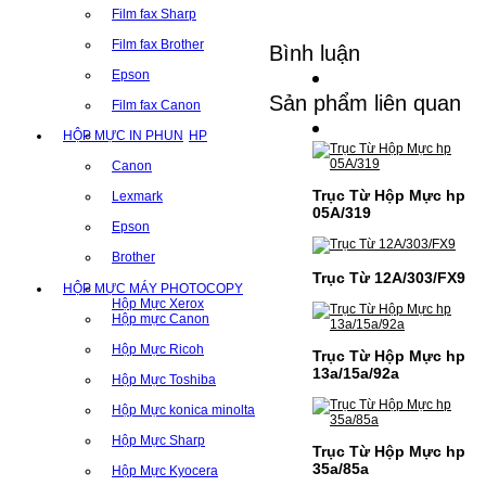
Film fax Sharp
Film fax Brother
Bình luận
Epson
Sản phẩm liên quan
Film fax Canon
HỘP MỰC IN PHUN
HP
Canon
Trục Từ Hộp Mực hp
Lexmark
05A/319
Epson
Brother
Trục Từ 12A/303/FX9
HỘP MỰC MÁY PHOTOCOPY
Hộp Mực Xerox
Hộp mực Canon
Hộp Mực Ricoh
Trục Từ Hộp Mực hp
13a/15a/92a
Hộp Mực Toshiba
Hộp Mực konica minolta
Hộp Mực Sharp
Trục Từ Hộp Mực hp
35a/85a
Hộp Mực Kyocera