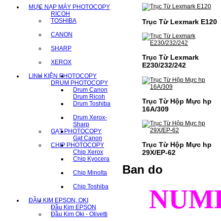
MỰC NẠP MÁY PHOTOCOPY
RICOH
TOSHIBA
Trục Từ Lexmark E120
CANON
SHARP
Trục Từ Lexmark
XEROX
E230/232/242
LINH KIỆN PHOTOCOPY
DRUM PHOTOCOPY
Drum Canon
Drum Ricoh
Trục Từ Hộp Mực hp
Drum Toshiba
16A/309
Drum Xerox-
Sharp
GẠT PHOTOCOPY
Gạt Canon
Trục Từ Hộp Mực hp
CHIP PHOTOCOPY
29X/EP-62
Chip Xerox
Chip Kyocera
Ban do
Chip Minolta
Chip Toshiba
NUM
ĐẦU KIM EPSON, OKI
Đầu Kim EPSON
Đầu Kim Oki - Olivetti