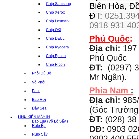
Biên Hòa, Đ
Chip Samsung
Chip Xerox
ĐT:
0251.394
Chip Lexmark
0918 931 403
Chip OKI
Phú Quốc
:
Chip DELL
Địa chỉ:
197 
Chip Kyocera
Phú Quốc
Chip Epson
Chip Ricoh
ĐT:
(0297) 3
Phôi Đủ Bộ
Mr Ngân).
Võ Phôi
Phía Nam
:
Pass
Địa chỉ:
985
Bao Hơi
(Góc Trường
Dây Seal
LINH KIỆN MÁY IN
ĐT:
(028) 38 
Bao Lụa (Võ Lô Sấy )
Rulo Ép
DĐ:
0903 02
Rulo Sấy
0902 400 555