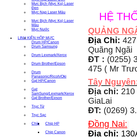
Mưc Bịch (Mực Kg) Laser
Đen
Mực Nạp Laser Màu
HỆ TH
Mưc Bịch (Mực Kg) Laser
Màu
QUẢNG NG
Mực Nước
LINH KIỆN HỘP MỰC
Địa Chỉ:
427
Drum HP/Canon
Drum Samsung
Quãng Ngãi
Drum Lexmark/Xerox
ĐT :
(0255) 3
Drum Brother/Epson
475 ( Mr Tr
Drum
Panasonic/Ricoh/Oki
Tây Nguyên
Gạt HP/Canon
Địa chỉ:
210 
Gạt
SamSung/Lexmark/Xerox
Gạt Brother/Epson
GiaLai
Trục Từ
ĐT:
(0269) 3
Trục Sạc
Đồng Nai:
Chíp
Chip HP
Địa chỉ:
130A
Chip Canon