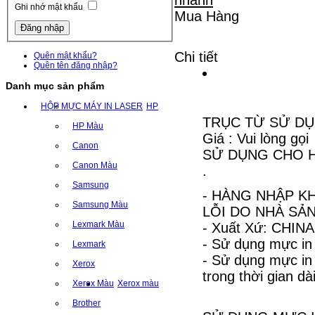
Ghi nhớ mật khẩu
Mua Hàng
Chi tiết
Quên mật khẩu?
Quên tên đăng nhập?
Danh mục sản phẩm
HỘP MỰC MÁY IN LASER
HP
TRỤC TỪ SỬ DỤ
HP Màu
Giá : Vui lòng gọi
Canon
SỬ DỤNG CHO HỘ
Canon Màu
.
Samsung
- HÀNG NHẬP KH
Samsung Màu
LỖI DO NHÀ SẢN
Lexmark Màu
- Xuất Xứ: CHINA
- Sử dụng mực in
Lexmark
- Sử dụng mực i
Xerox
trong thời gian dài
Xerox Màu
Xerox màu
Brother