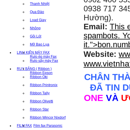
Thanh Nhiệt
0938 717 345
Qua Đào
Hường).
Load Giay
Email:
This 
Nhông
spambots. Yo
Gõi Lót
it.
">
bon.num
Mỡ Bao Lụa
ww
Website:
LINH KIỆN MÁY FAX
Rulo ép máy Fax
Rulo sấy máy Fax
www.vietnha
RUY BĂNG ( Ribbon )
Ribbon Epson
CHÂN TH
Ribbon Oki
ĐÃ TIN 
Ribbon Printronix
Ribbon Tally
ONE
VÀ
Ư
Ribbon Olivetti
Ribbon Star
Ribbon Wincor Nixdorf
FILM FAX
Film fax Parasonic