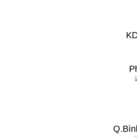
KD
P
Q.Bìn