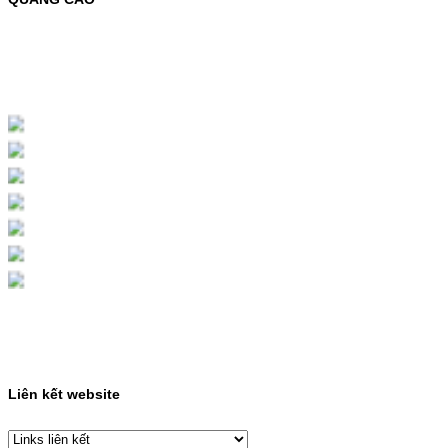
MỰC NẠP MÀU 119A CHO DÒNG MÁY HP
COLOR LASER 150A/178NWMÃ MỰC
NẠP:- 119A/150A- Loại mực: Mực in laser
màuSỬ DỤNG CHO MÁY IN:- HP Color
Laser 150A/178NW- Giá cả…
Giá : 199.000VND
Chọn mua
HỘP MỰC MÀU SAMSUNG
CLT-403S CHO DÒNG MÁY
SL-C435/C436
HỘP MỰC MÀU SAMSUNG CLT-403S CHO
DÒNG MÁY SL-C435/C436MÃ HỘP MỰC:-
Samsung CLT-403S- Loại mực: Mực in laser
màuSỬ DỤNG CHO MÁY IN:- Samsung SL-
C435 C436 C485 SL-485FW SL-486
486FW-…
Giá : 599.000VND
Chọn mua
Liên kết website
HỘP MỰC HP 110A