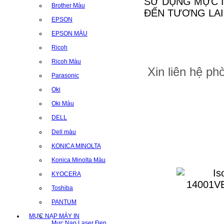
SỬ DỤNG MỰC I
Brother Màu
ĐẾN TƯƠNG LAI
EPSON
EPSON MÀU
Ricoh
Ricoh Màu
Xin liên hệ p
Parasonic
Oki
Oki Màu
DELL
Dell màu
KONICA MINOLTA
Konica Minolta Màu
KYOCERA
Toshiba
PANTUM
MỰC NẠP MÁY IN
Mực Nạp Laser Đen