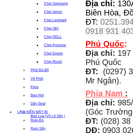
Địa chỉ:
130A
Chip Samsung
Biên Hòa, Đ
Chip Xerox
ĐT:
0251.394
Chip Lexmark
Chip OKI
0918 931 403
Chip DELL
Phú Quốc
:
Chip Kyocera
Địa chỉ:
197 
Chip Epson
Phú Quốc
Chip Ricoh
ĐT:
(0297) 3
Phôi Đủ Bộ
Mr Ngân).
Võ Phôi
Pass
Phía Nam
:
Bao Hơi
Địa chỉ:
985
Dây Seal
(Góc Trường
LINH KIỆN MÁY IN
Bao Lụa (Võ Lô Sấy )
ĐT:
(028) 38 
Rulo Ép
DĐ:
0903 02
Rulo Sấy