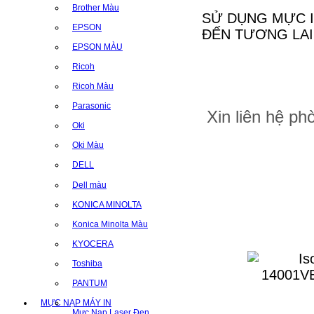
Brother Màu
SỬ DỤNG MỰC I
EPSON
ĐẾN TƯƠNG LAI
EPSON MÀU
Ricoh
Ricoh Màu
Parasonic
Xin liên hệ p
Oki
Oki Màu
DELL
Dell màu
KONICA MINOLTA
Konica Minolta Màu
KYOCERA
Toshiba
PANTUM
MỰC NẠP MÁY IN
Mực Nạp Laser Đen