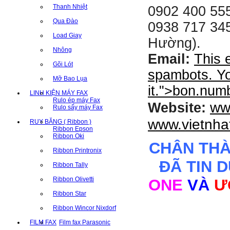
Thanh Nhiệt
0902 400 555
Qua Đào
0938 717 345
Load Giay
Hường).
Nhông
Email:
This 
Gõi Lót
spambots. Yo
Mỡ Bao Lụa
it.
">
bon.num
LINH KIỆN MÁY FAX
Rulo ép máy Fax
ww
Website:
Rulo sấy máy Fax
www.vietnha
RUY BĂNG ( Ribbon )
Ribbon Epson
Ribbon Oki
CHÂN TH
Ribbon Printronix
ĐÃ TIN 
Ribbon Tally
Ribbon Olivetti
ONE
VÀ
Ư
Ribbon Star
Ribbon Wincor Nixdorf
FILM FAX
Film fax Parasonic