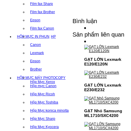
Film fax Sharp
Film fax Brother
Bình luận
Epson
Film fax Canon
Sản phẩm liên quan
HỘP MỰC IN PHUN
HP
Canon
Lexmark
GẠT LỚN Lexmark
Epson
E120/E120N
Brother
HỘP MỰC MÁY PHOTOCOPY
Hộp Mực Xerox
GẠT LỚN Lexmark
Hộp mực Canon
E230/E232
Hộp Mực Ricoh
Hộp Mực Toshiba
Hộp Mực konica minolta
GẠT Nhỏ Samsung
ML1710/SXC4200
Hộp Mực Sharp
Hộp Mực Kyocera