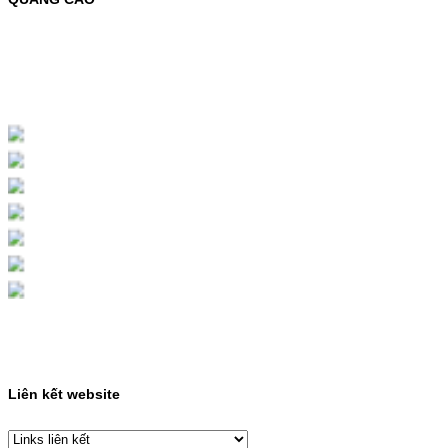
MỰC NẠP MÀU 119A CHO DÒNG MÁY HP
COLOR LASER 150A/178NWMÃ MỰC
NẠP:- 119A/150A- Loại mực: Mực in laser
màuSỬ DỤNG CHO MÁY IN:- HP Color
Laser 150A/178NW- Giá cả…
Giá : 199.000VND
Chọn mua
HỘP MỰC MÀU SAMSUNG
CLT-403S CHO DÒNG MÁY
SL-C435/C436
HỘP MỰC MÀU SAMSUNG CLT-403S CHO
DÒNG MÁY SL-C435/C436MÃ HỘP MỰC:-
Samsung CLT-403S- Loại mực: Mực in laser
màuSỬ DỤNG CHO MÁY IN:- Samsung SL-
C435 C436 C485 SL-485FW SL-486
486FW-…
Giá : 599.000VND
Chọn mua
Liên kết website
HỘP MỰC HP 110A