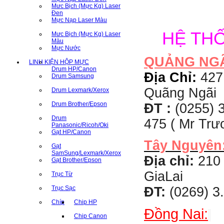
Mưc Bịch (Mực Kg) Laser
Đen
Mực Nạp Laser Màu
HỆ TH
Mưc Bịch (Mực Kg) Laser
Màu
Mực Nước
QUẢNG NG
LINH KIỆN HỘP MỰC
Drum HP/Canon
Địa Chỉ:
427
Drum Samsung
Quãng Ngãi
Drum Lexmark/Xerox
Drum Brother/Epson
ĐT :
(0255) 3
Drum
475 ( Mr Tr
Panasonic/Ricoh/Oki
Gạt HP/Canon
Tây Nguyên
Gạt
SamSung/Lexmark/Xerox
Địa chỉ:
210 
Gạt Brother/Epson
GiaLai
Trục Từ
Trục Sạc
ĐT:
(0269) 3
Chíp
Chip HP
Đồng Nai:
Chip Canon