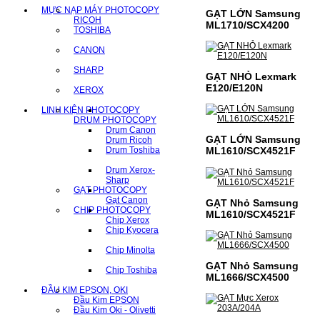
MỰC NẠP MÁY PHOTOCOPY
GẠT LỚN Samsung
RICOH
ML1710/SCX4200
TOSHIBA
CANON
SHARP
GẠT NHỎ Lexmark
E120/E120N
XEROX
LINH KIỆN PHOTOCOPY
DRUM PHOTOCOPY
Drum Canon
GẠT LỚN Samsung
Drum Ricoh
Drum Toshiba
ML1610/SCX4521F
Drum Xerox-
Sharp
GẠT PHOTOCOPY
Gạt Canon
GẠT Nhỏ Samsung
CHIP PHOTOCOPY
ML1610/SCX4521F
Chip Xerox
Chip Kyocera
Chip Minolta
GẠT Nhỏ Samsung
Chip Toshiba
ML1666/SCX4500
ĐẦU KIM EPSON, OKI
Đầu Kim EPSON
Đầu Kim Oki - Olivetti