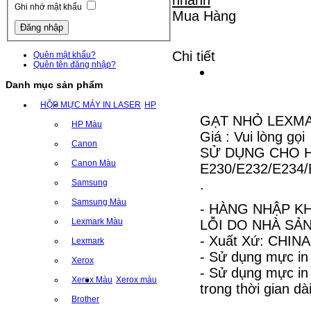
Ghi nhớ mật khẩu
Mua Hàng
Chi tiết
Quên mật khẩu?
Quên tên đăng nhập?
Danh mục sản phẩm
HỘP MỰC MÁY IN LASER
HP
GẠT NHỎ LEXMA
HP Màu
Giá : Vui lòng gọi
Canon
SỬ DỤNG CHO 
Canon Màu
E230/E232/E234/
.
Samsung
Samsung Màu
- HÀNG NHẬP KH
Lexmark Màu
LỖI DO NHÀ SẢN
- Xuất Xứ: CHINA
Lexmark
- Sử dụng mực in
Xerox
- Sử dụng mực i
Xerox Màu
Xerox màu
trong thời gian dài
Brother