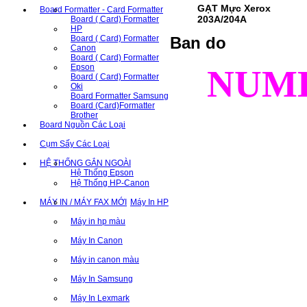
GẠT Mực Xerox
Board Formatter - Card Formatter
203A/204A
Board ( Card) Formatter
HP
Board ( Card) Formatter
Ban do
Canon
Board ( Card) Formatter
Epson
NUM
Board ( Card) Formatter
Oki
Board Formatter Samsung
Board (Card)Formatter
Brother
Board Nguồn Các Loại
Cụm Sấy Các Loại
HỆ THỐNG GẮN NGOÀI
Hệ Thống Epson
Hệ Thống HP-Canon
MÁY IN / MÁY FAX MỚI
Máy In HP
Máy in hp màu
Máy In Canon
Máy in canon màu
Máy In Samsung
Máy In Lexmark