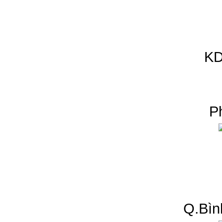
KD
P
Q.Bìn