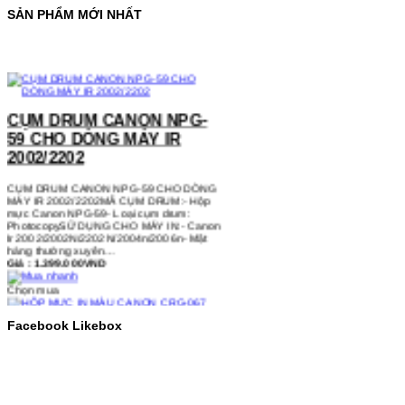
SẢN PHẨM MỚI NHẤT
CỤM DRUM CANON NPG-
59 CHO DÒNG MÁY IR
2002/2202
CỤM DRUM CANON NPG-59 CHO DÒNG
MÁY IR 2002/2202MÃ CỤM DRUM:- Hộp
mực Canon NPG-59- Loại cụm drum:
PhotocopySỬ DỤNG CHO MÁY IN:- Canon
Ir 2002/2002N/2202N/2004n/2006n- Mặt
hàng thường xuyên…
Giá : 1.399.000VND
Chọn mua
HỘP MỰC IN MÀU CANON
Facebook Likebox
CRG-067 CHO DÒNG MÁY
MF655/MF651
HỘP MỰC IN MÀU CANON CRG-067 CHO
DÒNG MÁY MF655/MF651MÃ HỘP MỰC:-