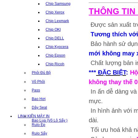
Chip Samsung
THÔNG TIN
Chip Xerox
Chip Lexmark
Được sản xuất tr
Chip OKI
Tương thích vớ
Chip DELL
Bảo hành sử dụn
Chip Kyocera
mới không may xả
Chip Epson
Chất lượng bản i
Chip Ricoh
***
ĐẶC BIỆT
:
Hộ
Phôi Đủ Bộ
không thay thế 0
Võ Phôi
Pass
In ấn dễ dàng và
Bao Hơi
mực.
Dây Seal
In hình ảnh với m
LINH KIỆN MÁY IN
dài.
Bao Lụa (Võ Lô Sấy )
Rulo Ép
Tối ưu hoá khả nă
Rulo Sấy