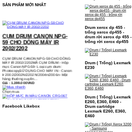
SẢN PHẨM MỚI NHẤT
Drum xerox dp 455 -
CỤM DRUM CANON NPG-
trống xerox dp455 -
59 CHO DÒNG MÁY IR
drum rời xerox dp 455 -
2002/2202
trống rời xerox dp455
CỤM DRUM CANON NPG-59 CHO DÒNG
MÁY IR 2002/2202MÃ CỤM DRUM:- Hộp
mực Canon NPG-59- Loại cụm drum:
Drum ( Trống) Lexmark
PhotocopySỬ DỤNG CHO MÁY IN:- Canon
E230
Ir 2002/2002N/2202N/2004n/2006n- Mặt
hàng thường xuyên…
Giá : 1.399.000VND
Chọn mua
Drum ( Trống) Lexmark
HỘP MỰC IN MÀU CANON
E260, E360, E460 -
Facebook Likebox
Drum cartridge
CRG-067 CHO DÒNG MÁY
Lexmark E260, E360,
MF655/MF651
E460
HỘP MỰC IN MÀU CANON CRG-067 CHO
DÒNG MÁY MF655/MF651MÃ HỘP MỰC:-