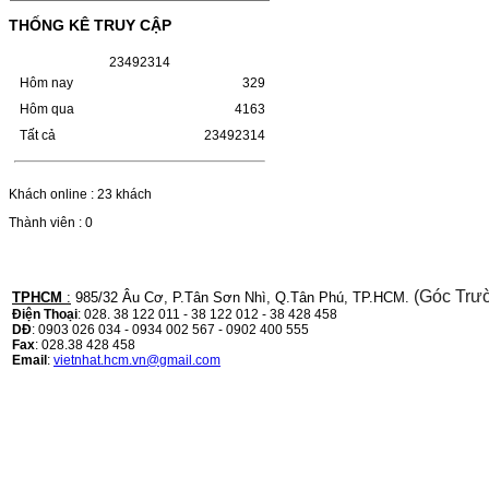
(W1110A) CHO DÒNG MÁY
THỐNG KÊ TRUY CẬP
LBP 243/MF 461DW
2
3
4
9
2
3
1
4
HỘP MỰC HP 110A (W1110A) CHO DÒNG
MÁY LBP 243/MF 461DWMÃ HỘP MỰC:-
Hôm nay
329
Hộp mực HP 110A (W1110A)- Loại mực:
Hôm qua
4163
Mực in laser trắng đenSỬ DỤNG CHO MÁY
IN:- HP…
Tất cả
23492314
Giá : 249.000VND
Chọn mua
Khách online : 23 khách
Thành viên : 0
HỘP MỰC CANON CRG-070
CHO DÒNG MÁY LBP
243/MF 461DW
(Góc Trư
TPHCM
:
985/32 Âu Cơ, P.Tân Sơn Nhì, Q.Tân Phú, TP.HCM.
Điện Thoại
: 028. 38 122 011 - 38 122 012 - 38 428 458
HỘP MỰC CANON CRG-070 CHO DÒNG
DĐ
: 0903 026 034 - 0934 002 567 - 0902 400 555
MÁY LBP 243/MF 461DW MÃ HỘP MỰC:–
Fax
: 028.38 428 458
Hộp mực Canon CRG-070– Loại mực: Mực
Email
:
vietnhat.hcm.vn@gmail.com
in laser trắng đenSỬ DỤNG CHO MÁY IN:–
Canon i-SENSYS…
Giá : 799.000VND
Chọn mua