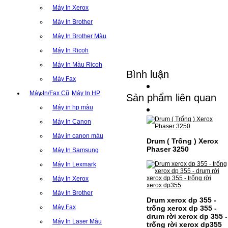
Máy In Xerox
Máy In Brother
Máy In Brother Màu
Máy In Ricoh
Máy In Màu Ricoh
Bình luận
Máy Fax
Máy In/Fax Cũ
Máy In HP
Sản phẩm liên quan
Máy in hp màu
Máy In Canon
Máy in canon màu
Drum ( Trống ) Xerox
Phaser 3250
Máy In Samsung
Máy In Lexmark
Máy In Xerox
Máy In Brother
Drum xerox dp 355 -
Máy Fax
trống xerox dp 355 -
drum rời xerox dp 355 -
Máy In Laser Màu
trống rời xerox dp355