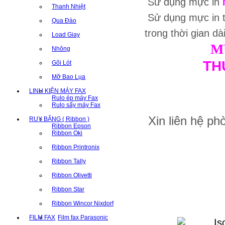
Sử dụng mực in
Thanh Nhiệt
Sử dụng mực in 
Qua Đào
trong thời gian dà
Load Giay
M
Nhông
TH
Gõi Lót
Mỡ Bao Lụa
LINH KIỆN MÁY FAX
Rulo ép máy Fax
Rulo sấy máy Fax
Xin liên hệ p
RUY BĂNG ( Ribbon )
Ribbon Epson
Ribbon Oki
Ribbon Printronix
Ribbon Tally
Ribbon Olivetti
Ribbon Star
Ribbon Wincor Nixdorf
FILM FAX
Film fax Parasonic