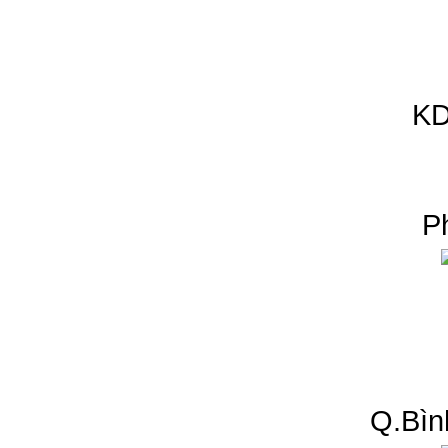
KD
P
Q.Bìn