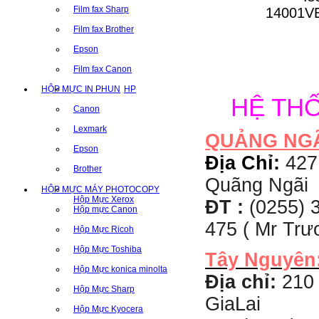
Film fax Sharp
Film fax Brother
Epson
Film fax Canon
HỘP MỰC IN PHUN
HP
HỆ TH
Canon
Lexmark
QUẢNG NG
Epson
Địa Chỉ:
427
Brother
Quãng Ngãi
HỘP MỰC MÁY PHOTOCOPY
Hộp Mực Xerox
ĐT :
(0255) 3
Hộp mực Canon
475 ( Mr Tr
Hộp Mực Ricoh
Hộp Mực Toshiba
Tây Nguyên
Hộp Mực konica minolta
Địa chỉ:
210 
Hộp Mực Sharp
GiaLai
Hộp Mực Kyocera