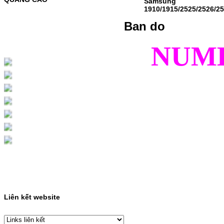
Samsung
1910/1915/2525/2526/2
MỰC NẠP MÀU 119A CHO DÒNG MÁY HP
COLOR LASER 150A/178NWMÃ MỰC
Ban do
NẠP:- 119A/150A- Loại mực: Mực in laser
màuSỬ DỤNG CHO MÁY IN:- HP Color
Laser 150A/178NW- Giá cả…
NUM
Giá : 199.000VND
Chọn mua
HỘP MỰC MÀU SAMSUNG
CLT-403S CHO DÒNG MÁY
SL-C435/C436
HỘP MỰC MÀU SAMSUNG CLT-403S CHO
DÒNG MÁY SL-C435/C436MÃ HỘP MỰC:-
Samsung CLT-403S- Loại mực: Mực in laser
màuSỬ DỤNG CHO MÁY IN:- Samsung SL-
C435 C436 C485 SL-485FW SL-486
486FW-…
Giá : 599.000VND
Chọn mua
Liên kết website
HỘP MỰC HP 110A