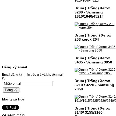
Canon CRG-067- Loại mực: Mực in laser
màuSỬ DỤNG CHO MÁY IN:- Canon LBP
631CW/633CDW/MF657CDW- Giá cả
Drum ( Trống) Xerox
thường…
3200 - Samsung
Giá : 799.000VND
1610/1640/4521f
Chọn mua
Drum ( Trống ) Xerox
HỘP MỰC BROTHER TN-
203 xerox 204
240 CHO MÁY IN MFC-
9120CN/HL-3040CN
HỘP MỰC BROTHER TN-240 CHO MÁY IN
Drum ( Trống) Xerox
MFC-9120CN/HL-3040CN MÃ HỘP MỰC:–
3435 - Samsung 3050
Hộp mực Brother TN-240– Loại mực: BK
Đăng ký email
(Đen) SỬ DỤNG CHO MÁY IN:– Brother
HL-3040CN/MFC-9120CN– Mặt hàng
Email đăng ký nhận báo giá và khuyến mại
thường xuyên thay…
(*)
Giá : 499.000VND
Drum ( Trống) Xerox
3210 / 3220 - Samsung
Chọn mua
2850
Mạng xã hội
MỰC NẠP MÀU 119A CHO
DÒNG MÁY HP COLOR
Drum ( Trống) Xerox
3140/ 3155/3160 -
LASER 150A/178NW
QUẢNG CÁO