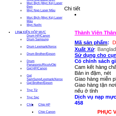
Mưc Bịch (Mực Kg) Laser
Đen
Chi tiết
Mực Nạp Laser Màu
Mưc Bịch (Mực Kg) Laser
Màu
Mực Nước
Thành Viên Thân
LINH KIỆN HỘP MỰC
Drum HP/Canon
Drum Samsung
Mã sản phẩm
:
D
Drum Lexmark/Xerox
Xuất Xứ
: Bangla
Drum Brother/Epson
Sử dụng cho cụm
Có chính sách gi
Drum
Panasonic/Ricoh/Oki
Cam kết hàng chấ
Gạt HP/Canon
Bản in đậm, nét
Gạt
Giao hàng miễn ph
SamSung/Lexmark/Xerox
Gạt Brother/Epson
Giao hàng tận nơi
nếu ở tỉnh
Trục Từ
Dịch vụ nạp mực 
Trục Sạc
458
Chíp
Chip HP
PHỤC 
Chip Canon