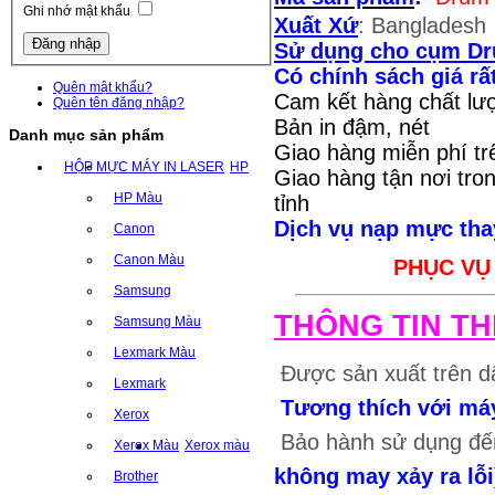
Ghi nhớ mật khẩu
Xuất Xứ
: Bangladesh
Sử dụng cho cụm Dr
Có chính sách giá rất
Quên mật khẩu?
Cam kết hàng chất lượ
Quên tên đăng nhập?
Bản in đậm, nét
Danh mục sản phẩm
Giao hàng miễn phí tr
HỘP MỰC MÁY IN LASER
HP
Giao hàng tận nơi tro
HP Màu
tỉnh
Dịch vụ nạp mực thay
Canon
Canon Màu
PHỤC VỤ
Samsung
THÔNG TIN T
Samsung Màu
Lexmark Màu
Được sản xuất trên dâ
Lexmark
Tương thích với má
Xerox
Bảo hành sử dụng đế
Xerox Màu
Xerox màu
không may xảy ra lỗi
Brother