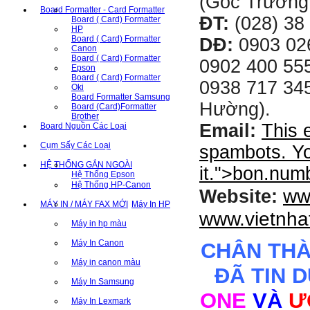
(Góc Trường
Board Formatter - Card Formatter
ĐT:
(028) 38 
Board ( Card) Formatter
HP
Board ( Card) Formatter
DĐ:
0903 02
Canon
Board ( Card) Formatter
0902 400 555
Epson
Board ( Card) Formatter
0938 717 345
Oki
Board Formatter Samsung
Hường).
Board (Card)Formatter
Brother
Email:
This 
Board Nguồn Các Loại
Cụm Sấy Các Loại
spambots. Yo
HỆ THỐNG GẮN NGOÀI
it.
">
bon.num
Hệ Thống Epson
Hệ Thống HP-Canon
ww
Website:
MÁY IN / MÁY FAX MỚI
Máy In HP
www.vietnha
Máy in hp màu
Máy In Canon
CHÂN TH
Máy in canon màu
ĐÃ TIN 
Máy In Samsung
ONE
VÀ
Ư
Máy In Lexmark