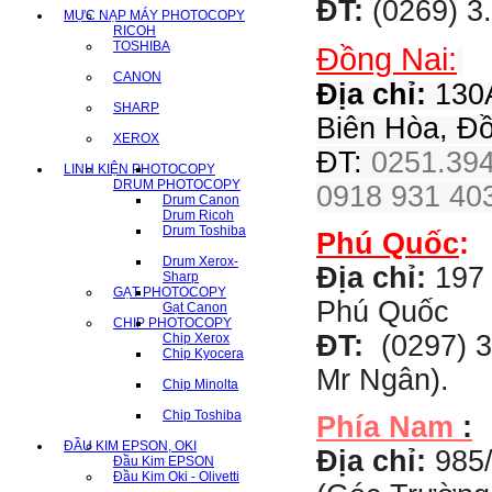
ĐT:
(0269) 3
MỰC NẠP MÁY PHOTOCOPY
RICOH
TOSHIBA
Đồng Nai:
CANON
Địa chỉ:
130A
SHARP
Biên Hòa, Đ
XEROX
ĐT:
0251.394
LINH KIỆN PHOTOCOPY
DRUM PHOTOCOPY
0918 931 403
Drum Canon
Drum Ricoh
Drum Toshiba
Phú Quốc
:
Drum Xerox-
Địa chỉ:
197 
Sharp
GẠT PHOTOCOPY
Phú Quốc
Gạt Canon
CHIP PHOTOCOPY
ĐT:
(0297) 3
Chip Xerox
Chip Kyocera
Mr Ngân).
Chip Minolta
Chip Toshiba
Phía Nam
:
ĐẦU KIM EPSON, OKI
Địa chỉ:
985
Đầu Kim EPSON
Đầu Kim Oki - Olivetti