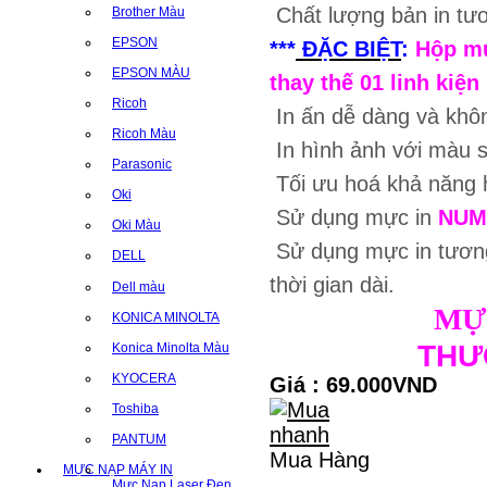
Chất lượng bản in tư
Brother Màu
EPSON
***
ĐẶC BIỆT
:
Hộp mự
EPSON MÀU
thay thế 01 linh kiện
Ricoh
In ấn dễ dàng và khô
Ricoh Màu
In hình ảnh với màu sắ
Parasonic
Tối ưu hoá khả năng ho
Oki
Sử dụng mực in
NUM
Oki Màu
Sử dụng mực in tươn
DELL
thời gian dài.
Dell màu
MỰ
KONICA MINOLTA
THƯ
Konica Minolta Màu
KYOCERA
Giá : 69.000VND
Toshiba
PANTUM
Mua Hàng
MỰC NẠP MÁY IN
Mực Nạp Laser Đen