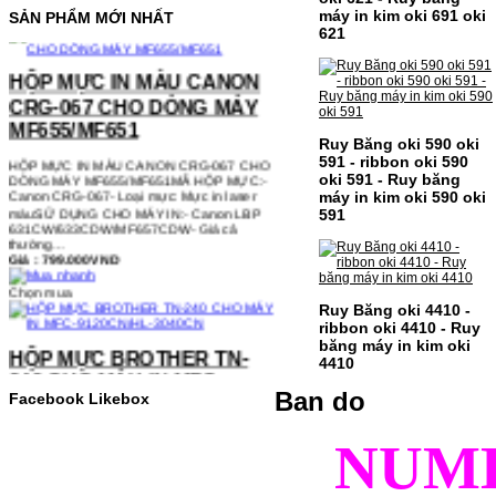
máy in kim oki 691 oki
SẢN PHẨM MỚI NHẤT
621
HỘP MỰC IN MÀU CANON
CRG-067 CHO DÒNG MÁY
MF655/MF651
HỘP MỰC IN MÀU CANON CRG-067 CHO
Ruy Băng oki 590 oki
DÒNG MÁY MF655/MF651MÃ HỘP MỰC:-
Canon CRG-067- Loại mực: Mực in laser
591 - ribbon oki 590
màuSỬ DỤNG CHO MÁY IN:- Canon LBP
oki 591 - Ruy băng
631CW/633CDW/MF657CDW- Giá cả
máy in kim oki 590 oki
thường…
591
Giá : 799.000VND
Chọn mua
Ruy Băng oki 4410 -
HỘP MỰC BROTHER TN-
ribbon oki 4410 - Ruy
240 CHO MÁY IN MFC-
băng máy in kim oki
4410
9120CN/HL-3040CN
Ban do
Facebook Likebox
HỘP MỰC BROTHER TN-240 CHO MÁY IN
MFC-9120CN/HL-3040CN MÃ HỘP MỰC:–
Hộp mực Brother TN-240– Loại mực: BK
NUM
(Đen) SỬ DỤNG CHO MÁY IN:– Brother
HL-3040CN/MFC-9120CN– Mặt hàng
thường xuyên thay…