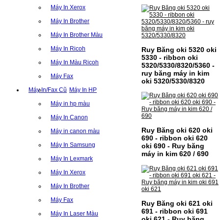
Máy In Xerox
Máy In Brother
Máy In Brother Màu
Máy In Ricoh
Ruy Băng oki 5320 oki
5330 - ribbon oki
Máy In Màu Ricoh
5320/5330/8320/5360 -
ruy băng máy in kim
Máy Fax
oki 5320/5330/8320
Máy In/Fax Cũ
Máy In HP
Máy in hp màu
CỤM DRUM CANON NPG-
Máy In Canon
59 CHO DÒNG MÁY IR
Ruy Băng oki 620 oki
Máy in canon màu
2002/2202
690 - ribbon oki 620
Máy In Samsung
oki 690 - Ruy băng
máy in kim 620 / 690
CỤM DRUM CANON NPG-59 CHO DÒNG
Máy In Lexmark
MÁY IR 2002/2202MÃ CỤM DRUM:- Hộp
mực Canon NPG-59- Loại cụm drum:
Máy In Xerox
PhotocopySỬ DỤNG CHO MÁY IN:- Canon
Ir 2002/2002N/2202N/2004n/2006n- Mặt
Máy In Brother
hàng thường xuyên…
Giá : 1.399.000VND
Máy Fax
Ruy Băng oki 621 oki
691 - ribbon oki 691
Chọn mua
Máy In Laser Màu
oki 621 - Ruy băng