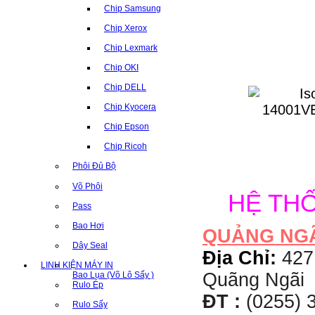
Chip Samsung
Chip Xerox
Chip Lexmark
Chip OKI
Chip DELL
Chip Kyocera
Chip Epson
Chip Ricoh
Phôi Đủ Bộ
Võ Phôi
HỆ TH
Pass
Bao Hơi
QUẢNG NG
Dây Seal
Địa Chỉ:
427
LINH KIỆN MÁY IN
Quãng Ngãi
Bao Lụa (Võ Lô Sấy )
Rulo Ép
ĐT :
(0255) 3
Rulo Sấy