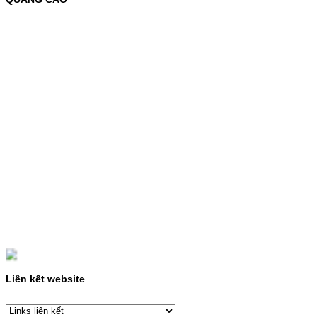
C435 C436 C485 SL-485FW SL-486
486FW-…
Giá : 599.000VND
Chọn mua
HỘP MỰC HP 110A
(W1110A) CHO DÒNG MÁY
LBP 243/MF 461DW
HỘP MỰC HP 110A (W1110A) CHO DÒNG
MÁY LBP 243/MF 461DWMÃ HỘP MỰC:-
Hộp mực HP 110A (W1110A)- Loại mực:
Mực in laser trắng đenSỬ DỤNG CHO MÁY
IN:- HP…
Giá : 249.000VND
Chọn mua
HỘP MỰC CANON CRG-070
CHO DÒNG MÁY LBP
Liên kết website
243/MF 461DW
HỘP MỰC CANON CRG-070 CHO DÒNG