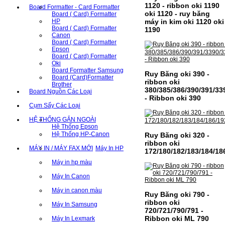
1120 - ribbon oki 1190
Board Formatter - Card Formatter
oki 1120 - ruy băng
Board ( Card) Formatter
máy in kim oki 1120 oki
HP
Board ( Card) Formatter
1190
Canon
Board ( Card) Formatter
Epson
Board ( Card) Formatter
Oki
Board Formatter Samsung
Ruy Băng oki 390 -
Board (Card)Formatter
ribbon oki
Brother
380/385/386/390/391/33
Board Nguồn Các Loại
- Ribbon oki 390
Cụm Sấy Các Loại
HỆ THỐNG GẮN NGOÀI
Hệ Thống Epson
Hệ Thống HP-Canon
Ruy Băng oki 320 -
ribbon oki
MÁY IN / MÁY FAX MỚI
Máy In HP
172/180/182/183/184/18
Máy in hp màu
Máy In Canon
Máy in canon màu
Ruy Băng oki 790 -
ribbon oki
Máy In Samsung
720/721/790/791 -
Ribbon oki ML 790
Máy In Lexmark