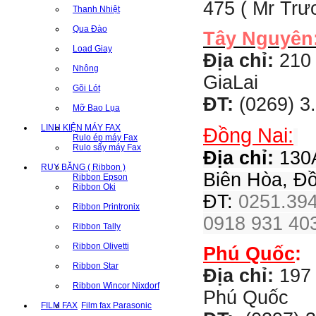
475 ( Mr Tr
Thanh Nhiệt
Qua Đào
Tây Nguyên
Load Giay
Địa chỉ:
210 
Nhông
GiaLai
Gõi Lót
ĐT:
(0269) 3
Mỡ Bao Lụa
LINH KIỆN MÁY FAX
Đồng Nai:
Rulo ép máy Fax
Rulo sấy máy Fax
Địa chỉ:
130A
RUY BĂNG ( Ribbon )
Biên Hòa, Đ
Ribbon Epson
Ribbon Oki
ĐT:
0251.394
Ribbon Printronix
0918 931 403
Ribbon Tally
Ribbon Olivetti
Phú Quốc
:
Ribbon Star
Địa chỉ:
197 
Ribbon Wincor Nixdorf
Phú Quốc
FILM FAX
Film fax Parasonic