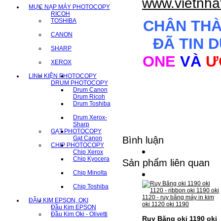
www.vietnha
MỰC NẠP MÁY PHOTOCOPY
RICOH
TOSHIBA
CHÂN TH
CANON
ĐÃ TIN 
SHARP
ONE
VÀ
Ư
XEROX
LINH KIỆN PHOTOCOPY
DRUM PHOTOCOPY
Drum Canon
Drum Ricoh
Drum Toshiba
Drum Xerox-
Sharp
GẠT PHOTOCOPY
Gạt Canon
Bình luận
CHIP PHOTOCOPY
Chip Xerox
Chip Kyocera
Sản phẩm liên quan
Chip Minolta
Chip Toshiba
ĐẦU KIM EPSON, OKI
Đầu Kim EPSON
Đầu Kim Oki - Olivetti
Ruy Băng oki 1190 oki