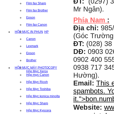
ĐT:
(0297) 3
Film fax Sharp
Mr Ngân).
Film fax Brother
Epson
Phía Nam
:
Film fax Canon
Địa chỉ:
985
HỘP MỰC IN PHUN
HP
(Góc Trường
Canon
ĐT:
(028) 38 
Lexmark
DĐ:
0903 02
Epson
0902 400 555
Brother
0938 717 345
HỘP MỰC MÁY PHOTOCOPY
Hộp Mực Xerox
Hường).
Hộp mực Canon
Email:
This 
Hộp Mực Ricoh
Hộp Mực Toshiba
spambots. Yo
Hộp Mực konica minolta
it.
">
bon.num
Hộp Mực Sharp
ww
Website:
Hộp Mực Kyocera