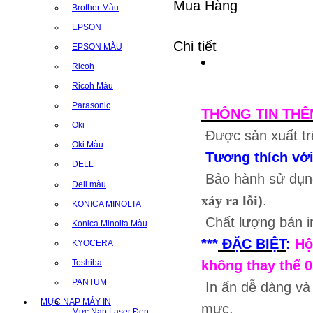
Mua Hàng
Brother Màu
EPSON
Chi tiết
EPSON MÀU
Ricoh
Ricoh Màu
Parasonic
THÔNG TIN THÊ
Oki
Được sản xuất tr
Oki Màu
Tương thích với
DELL
Bảo hành sử dụng
Dell màu
xảy ra lỗi)
.
KONICA MINOLTA
Chất lượng bản 
Konica Minolta Màu
***
ĐẶC BIỆT
:
Hộ
KYOCERA
Toshiba
không thay thế 0
PANTUM
In ấn dễ dàng và
MỰC NẠP MÁY IN
mực.
Mực Nạp Laser Đen