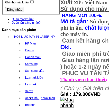
Xuất xứ
: Việt Nam
Ghi nhớ mật khẩu
Sử dụng cho máy 
HÀNG MỚI 100%.
Quên mật khẩu?
Mô tả gắn
:
Sử dụn
Quên tên đăng nhập?
phí in ấn,
chất lượ
Danh mục sản phẩm
cho máy in.
HỘP MỰC MÁY IN LASER
HP
Cam kết hàng ch
HP Màu
Oki.
Canon
Giao miễn phí tr
Canon Màu
Giao hàng tận nơi 
Samsung
) hoặc 1-2 ngày nế
Samsung Màu
PHỤC VỤ TẬN T
Lexmark Màu
Thành viên thân thiết
:
Lexmark
( Chú ý: Giá trên 
Xerox
Giá : 179.000VND
Xerox Màu
Xerox màu
Brother