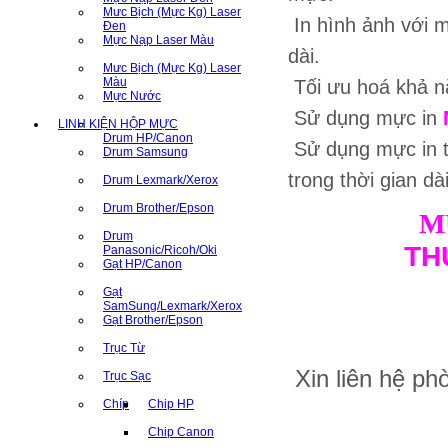
Mưc Bịch (Mực Kg) Laser
In hình ảnh với m
Đen
Mực Nạp Laser Màu
dài.
Mưc Bịch (Mực Kg) Laser
Màu
Tối ưu hoá khả nă
Mực Nước
Sử dụng mực in
LINH KIỆN HỘP MỰC
Drum HP/Canon
Sử dụng mực in 
Drum Samsung
trong thời gian dà
Drum Lexmark/Xerox
Drum Brother/Epson
M
Drum
TH
Panasonic/Ricoh/Oki
Gạt HP/Canon
Gạt
SamSung/Lexmark/Xerox
Gạt Brother/Epson
Trục Từ
Xin liên hệ p
Trục Sạc
Chíp
Chip HP
Chip Canon