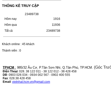
MÁY LBP 243/MF 461DW MÃ HỘP MỰC:–
Hộp mực Canon CRG-070– Loại mực: Mực
THỐNG KÊ TRUY CẬP
in laser trắng đenSỬ DỤNG CHO MÁY IN:–
Canon i-SENSYS…
2
3
4
8
9
7
3
8
Giá : 799.000VND
Hôm nay
1916
Chọn mua
Hôm qua
11936
Tất cả
23489738
HỘP MỰC TK-1158 CHO
MÁY IN KYOCERA
Khách online : 45 khách
M2135DN/M2635DN
Thành viên : 0
HỘP MỰC TK-1158 CHO MÁY IN
KYOCERA M2135DN/M2635DNMÃ HỘP
MỰC:- Hộp mực Kyocera TK-1158- Loại
mực: Mực in laser trắng đenSỬ DỤNG CHO
(Góc Trư
TPHCM
:
985/32 Âu Cơ, P.Tân Sơn Nhì, Q.Tân Phú, TP.HCM.
MÁY IN:- Kyocera Ecosys
Điện Thoại
: 028. 38 122 011 - 38 122 012 - 38 428 458
M2135dn/M2635dn/M2735dw/P2235dn/P2235dw-
DĐ
: 0903 026 034 - 0934 002 567 - 0902 400 555
Mặt hàng…
Fax
: 028.38 428 458
Giá : 799.000VND
Email
:
vietnhat.hcm.vn@gmail.com
Chọn mua