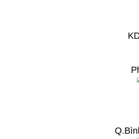
KD
P
Q.Bìn