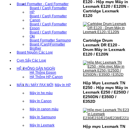
E120 - Hộp mực Máy in
Board Formatter - Card Formatter
Lexmark E120 / E120N -
Board ( Card) Formatter
Cartridge Lexmark
HP
E120
Board ( Card) Formatter
Canon
Board ( Card) Formatter
Epson
Board ( Card) Formatter
Oki
Cartridge Drum
Board Formatter Samsung
Board (Card)Formatter
Lexmark DR E120 -
Brother
Drum Máy in Lexmark
Board Nguồn Các Loại
E120 / E120N
Cụm Sấy Các Loại
HỆ THỐNG GẮN NGOÀI
Hệ Thống Epson
Hệ Thống HP-Canon
Hộp Mực Lexmark TN
MÁY IN / MÁY FAX MỚI
Máy In HP
E250 - Hộp mực Máy in
Lexmark E250 / E250D /
Máy in hp màu
E250DN / E350D /
Máy In Canon
E352D
Máy in canon màu
Máy In Samsung
Máy In Lexmark
Hộp mực Lexmark TN