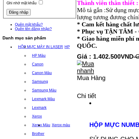
Thành viên thân thiết
Ghi nhớ mật khẩu
Mô tả gắn :Sử dụng mực
lượng tương đương chính
* Cam kết hàng chất l
Quên mật khẩu?
Quên tên đăng nhập?
* Phục vụ TẬN TÂM
* Giao hàng miễn ph
Danh mục sản phẩm
QUỐC.
HỘP MỰC MÁY IN LASER
HP
Giá : 1.402.500VND
G
HP Màu
Canon
Canon Màu
Mua Hàng
Samsung
Samsung Màu
Chi tiết
Lexmark Màu
Lexmark
Xerox
HỘP MỰC NUMB
Xerox Màu
Xerox màu
Brother