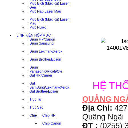
Mưc Bịch (Mực Kg) Laser
Đen
Mực Nạp Laser Màu
Mưc Bịch (Mực Kg) Laser
Màu
Mực Nước
LINH KIỆN HỘP MỰC
Drum HP/Canon
Drum Samsung
Drum Lexmark/Xerox
Drum Brother/Epson
Drum
Panasonic/Ricoh/Oki
Gạt HP/Canon
HỆ TH
Gạt
SamSung/Lexmark/Xerox
Gạt Brother/Epson
QUẢNG NG
Trục Từ
Địa Chỉ:
427
Trục Sạc
Quãng Ngãi
Chíp
Chip HP
ĐT :
(0255) 3
Chip Canon