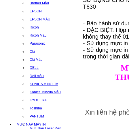
SỬ DỤNG CHO MÁY
Brother Màu
T630
EPSON
EPSON MÀU
- Bảo hành sử dụn
Ricoh
- ĐẶC BIỆT: Hộp 
không thay thế 01 
Ricoh Màu
- Sử dụng mực in
Parasonic
- Sử dụng mực i
Oki
trong thời gian dài
Oki Màu
M
DELL
TH
Dell màu
KONICA MINOLTA
Konica Minolta Màu
KYOCERA
Toshiba
Xin liên hệ p
PANTUM
MỰC NẠP MÁY IN
Mực Nạp Laser Đen