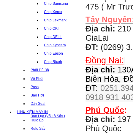
Chip Samsung
475 ( Mr Tr
Chip Xerox
Tây Nguyên
Chip Lexmark
Địa chỉ:
210 
Chip OKI
GiaLai
Chip DELL
ĐT:
(0269) 3
Chip Kyocera
Chip Epson
Đồng Nai:
Chip Ricoh
Địa chỉ:
130A
Phôi Đủ Bộ
Biên Hòa, Đ
Võ Phôi
ĐT:
0251.394
Pass
0918 931 403
Bao Hơi
Dây Seal
Phú Quốc
:
LINH KIỆN MÁY IN
Bao Lụa (Võ Lô Sấy )
Địa chỉ:
197 
Rulo Ép
Phú Quốc
Rulo Sấy