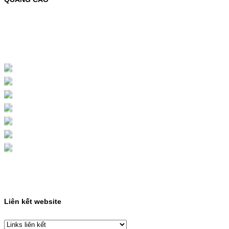
MỰC NẠP MÀU 119A CHO DÒNG MÁY HP
COLOR LASER 150A/178NWMÃ MỰC
NẠP:- 119A/150A- Loại mực: Mực in laser
màuSỬ DỤNG CHO MÁY IN:- HP Color
Laser 150A/178NW- Giá cả…
Giá : 199.000VND
Chọn mua
HỘP MỰC MÀU SAMSUNG
CLT-403S CHO DÒNG MÁY
SL-C435/C436
HỘP MỰC MÀU SAMSUNG CLT-403S CHO
DÒNG MÁY SL-C435/C436MÃ HỘP MỰC:-
Samsung CLT-403S- Loại mực: Mực in laser
màuSỬ DỤNG CHO MÁY IN:- Samsung SL-
C435 C436 C485 SL-485FW SL-486
486FW-…
Giá : 599.000VND
Chọn mua
Liên kết website
HỘP MỰC HP 110A