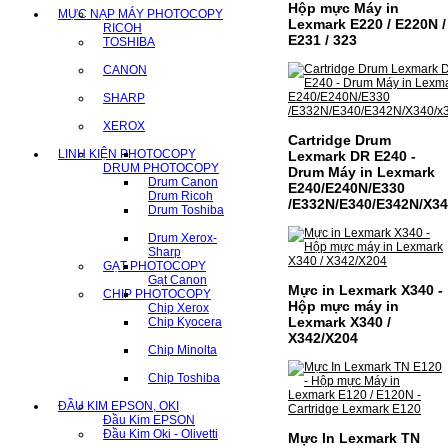
Hộp mực Máy in
MỰC NẠP MÁY PHOTOCOPY
Lexmark E220 / E220N /
RICOH
E231 / 323
TOSHIBA
CANON
SHARP
XEROX
Cartridge Drum
LINH KIỆN PHOTOCOPY
Lexmark DR E240 -
DRUM PHOTOCOPY
Drum Máy in Lexmark
Drum Canon
E240/E240N/E330
Drum Ricoh
/E332N/E340/E342N/X34
Drum Toshiba
Drum Xerox-
Sharp
GẠT PHOTOCOPY
Gạt Canon
Mực in Lexmark X340 -
CHIP PHOTOCOPY
Hộp mực máy in
Chip Xerox
Lexmark X340 /
Chip Kyocera
X342/X204
Chip Minolta
Chip Toshiba
ĐẦU KIM EPSON, OKI
Đầu Kim EPSON
Đầu Kim Oki - Olivetti
Mực In Lexmark TN