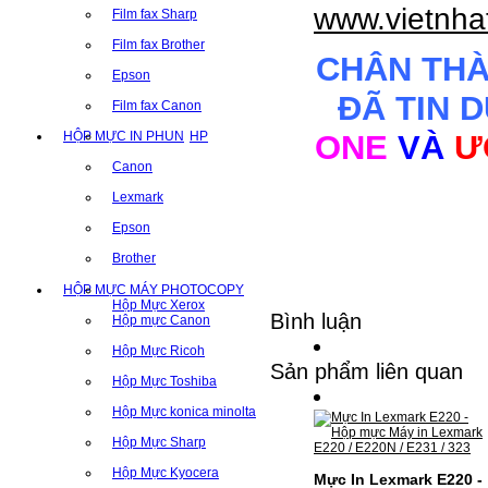
www.vietnha
Film fax Sharp
Film fax Brother
CHÂN TH
Epson
ĐÃ TIN 
Film fax Canon
ONE
VÀ
Ư
HỘP MỰC IN PHUN
HP
Canon
Lexmark
Epson
Brother
HỘP MỰC MÁY PHOTOCOPY
Hộp Mực Xerox
Bình luận
Hộp mực Canon
Hộp Mực Ricoh
Sản phẩm liên quan
Hộp Mực Toshiba
Hộp Mực konica minolta
Hộp Mực Sharp
Hộp Mực Kyocera
Mực In Lexmark E220 -