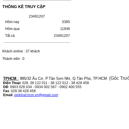
(W1110A) CHO DÒNG MÁY
THỐNG KÊ TRUY CẬP
LBP 243/MF 461DW
2
3
4
9
1
2
0
7
HỘP MỰC HP 110A (W1110A) CHO DÒNG
MÁY LBP 243/MF 461DWMÃ HỘP MỰC:-
Hôm nay
3385
Hộp mực HP 110A (W1110A)- Loại mực:
Hôm qua
11936
Mực in laser trắng đenSỬ DỤNG CHO MÁY
IN:- HP…
Tất cả
23491207
Giá : 249.000VND
Chọn mua
Khách online : 37 khách
Thành viên : 0
HỘP MỰC CANON CRG-070
CHO DÒNG MÁY LBP
243/MF 461DW
(Góc Trư
TPHCM
:
985/32 Âu Cơ, P.Tân Sơn Nhì, Q.Tân Phú, TP.HCM.
Điện Thoại
: 028. 38 122 011 - 38 122 012 - 38 428 458
HỘP MỰC CANON CRG-070 CHO DÒNG
DĐ
: 0903 026 034 - 0934 002 567 - 0902 400 555
MÁY LBP 243/MF 461DW MÃ HỘP MỰC:–
Fax
: 028.38 428 458
Hộp mực Canon CRG-070– Loại mực: Mực
Email
:
vietnhat.hcm.vn@gmail.com
in laser trắng đenSỬ DỤNG CHO MÁY IN:–
Canon i-SENSYS…
Giá : 799.000VND
Chọn mua