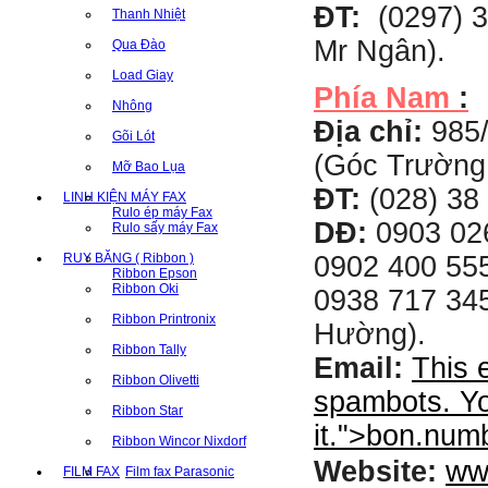
ĐT:
(0297) 3
Thanh Nhiệt
Mr Ngân).
Qua Đào
Load Giay
Phía Nam
:
Nhông
Địa chỉ:
985
Gõi Lót
(Góc Trường
Mỡ Bao Lụa
ĐT:
(028) 38 
LINH KIỆN MÁY FAX
Rulo ép máy Fax
DĐ:
0903 02
Rulo sấy máy Fax
RUY BĂNG ( Ribbon )
0902 400 555
Ribbon Epson
Ribbon Oki
0938 717 345
Ribbon Printronix
Hường).
Ribbon Tally
Email:
This 
Ribbon Olivetti
spambots. Yo
Ribbon Star
it.
">
bon.num
Ribbon Wincor Nixdorf
ww
Website:
FILM FAX
Film fax Parasonic