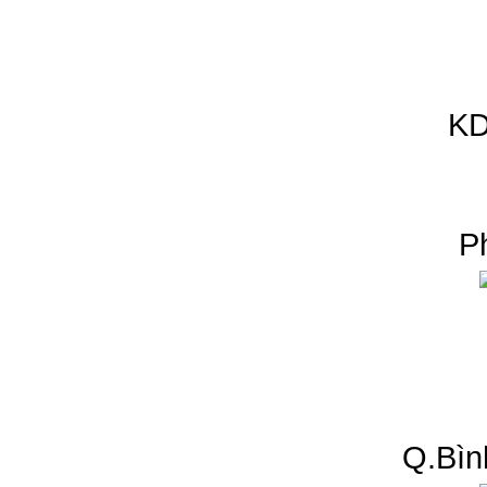
KD
P
Q.Bìn