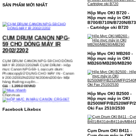
SẢN PHẨM MỚI NHẤT
Hộp Mực OKI B720 -
Hộp mực máy in OKI
B700/B710N/B720N/B7
CỤM DRUM CANON NPG-
- Cartridge oki B720
59 CHO DÒNG MÁY IR
2002/2202
CỤM DRUM CANON NPG-59 CHO DÒNG
Hộp Mực OKI MB260 -
MÁY IR 2002/2202MÃ CỤM DRUM:- Hộp
Hộp mực máy in OKI
mực Canon NPG-59- Loại cụm drum:
MB260/MB280/MB290
PhotocopySỬ DỤNG CHO MÁY IN:- Canon
Ir 2002/2002N/2202N/2004n/2006n- Mặt
hàng thường xuyên…
Giá : 1.399.000VND
Chọn mua
Hộp Mực OKI B2500 -
Hộp mực máy in OKI
HỘP MỰC IN MÀU CANON
B2500MFP/B2520MFP/2
Oki Fax 2510/2530
CRG-067 CHO DÒNG MÁY
Facebook Likebox
MF655/MF651
HỘP MỰC IN MÀU CANON CRG-067 CHO
Cụm Drum OKI B411 -
DÒNG MÁY MF655/MF651MÃ HỘP MỰC:-
Canon CRG-067- Loại mực: Mực in laser
Cụm drum máy in OKI