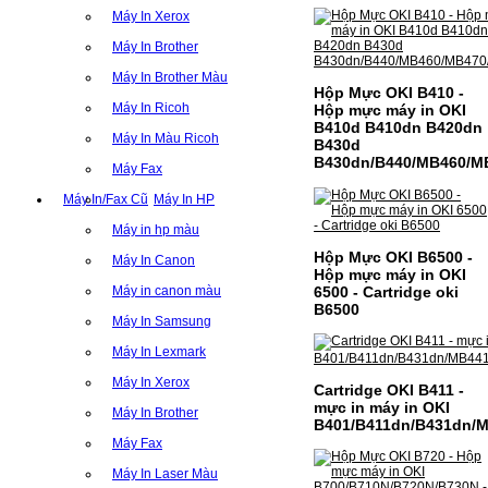
Máy In Xerox
Máy In Brother
Máy In Brother Màu
Hộp Mực OKI B410 -
Máy In Ricoh
Hộp mực máy in OKI
B410d B410dn B420dn
Máy In Màu Ricoh
B430d
B430dn/B440/MB460/M
Máy Fax
Máy In/Fax Cũ
Máy In HP
Máy in hp màu
Hộp Mực OKI B6500 -
Máy In Canon
Hộp mực máy in OKI
6500 - Cartridge oki
Máy in canon màu
B6500
Máy In Samsung
Máy In Lexmark
Máy In Xerox
Cartridge OKI B411 -
mực in máy in OKI
Máy In Brother
B401/B411dn/B431dn/
Máy Fax
Máy In Laser Màu