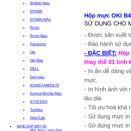
Brother Màu
EPSON
Hộp mực OKI B4
EPSON MÀU
SỬ DỤNG CHO MÁ
Ricoh
- Được sản xuất t
Ricoh Màu
- Bảo hành sử dụn
Parasonic
- ĐẶC BIỆT:
Hộp 
Oki
Oki Màu
thay thế 01 linh 
DELL
- In ấn dễ dàng v
Dell màu
mực.
KONICA MINOLTA
- In hình ảnh với 
Konica Minolta Màu
lâu dài.
KYOCERA
- Tối ưu hoá khả n
Toshiba
- Sử dụng mực i
PANTUM
- Sử dụng mực in
MỰC NẠP MÁY IN
Mực Nạp Laser Đen