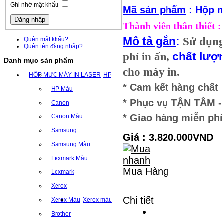
Ghi nhớ mật khẩu
Mã sản phẩm
:
Hộp 
Thành viên thân thiết
Mô tả gắn
:
Sử dụn
Quên mật khẩu?
Quên tên đăng nhập?
phí in ấn,
chất lượ
Danh mục sản phẩm
cho máy in.
HỘP MỰC MÁY IN LASER
HP
* Cam kết hàng chất
HP Màu
* Phục vụ TẬN TÂM
Canon
* Giao hàng miễn phí
Canon Màu
Samsung
Giá : 3.820.000VND
Samsung Màu
Lexmark Màu
Mua Hàng
Lexmark
Xerox
Chi tiết
Xerox Màu
Xerox màu
Brother