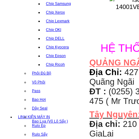
Chip Samsung
Chip Xerox
Chip Lexmark
Chip OKI
Chip DELL
HỆ TH
Chip Kyocera
Chip Epson
QUẢNG NG
Chip Ricoh
Địa Chỉ:
427
Phôi Đủ Bộ
Quãng Ngãi
Võ Phôi
ĐT :
(0255) 3
Pass
475 ( Mr Tr
Bao Hơi
Dây Seal
Tây Nguyên
LINH KIỆN MÁY IN
Bao Lụa (Võ Lô Sấy )
Địa chỉ:
210 
Rulo Ép
GiaLai
Rulo Sấy