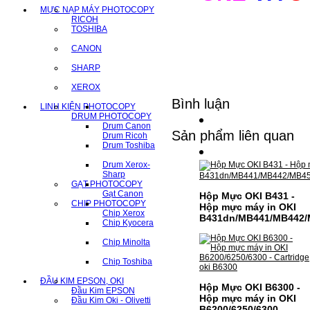
MỰC NẠP MÁY PHOTOCOPY
RICOH
TOSHIBA
CANON
SHARP
XEROX
Bình luận
LINH KIỆN PHOTOCOPY
DRUM PHOTOCOPY
Drum Canon
Sản phẩm liên quan
Drum Ricoh
Drum Toshiba
Drum Xerox-
Sharp
GẠT PHOTOCOPY
Gạt Canon
Hộp Mực OKI B431 -
CHIP PHOTOCOPY
Hộp mực máy in OKI
Chip Xerox
B431dn/MB441/MB442/
Chip Kyocera
Chip Minolta
Chip Toshiba
ĐẦU KIM EPSON, OKI
Hộp Mực OKI B6300 -
Đầu Kim EPSON
Hộp mực máy in OKI
Đầu Kim Oki - Olivetti
B6200/6250/6300 -