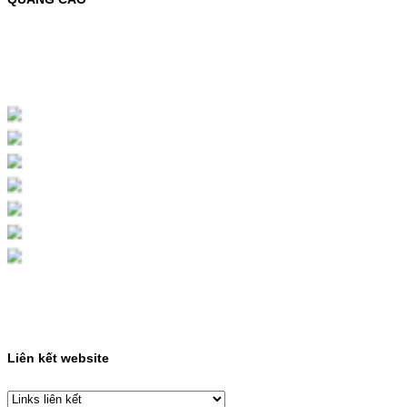
MỰC NẠP MÀU 119A CHO DÒNG MÁY HP
COLOR LASER 150A/178NWMÃ MỰC
NẠP:- 119A/150A- Loại mực: Mực in laser
màuSỬ DỤNG CHO MÁY IN:- HP Color
Laser 150A/178NW- Giá cả…
Giá : 199.000VND
Chọn mua
HỘP MỰC MÀU SAMSUNG
CLT-403S CHO DÒNG MÁY
SL-C435/C436
HỘP MỰC MÀU SAMSUNG CLT-403S CHO
DÒNG MÁY SL-C435/C436MÃ HỘP MỰC:-
Samsung CLT-403S- Loại mực: Mực in laser
màuSỬ DỤNG CHO MÁY IN:- Samsung SL-
C435 C436 C485 SL-485FW SL-486
486FW-…
Giá : 599.000VND
Chọn mua
Liên kết website
HỘP MỰC HP 110A
(W1110A) CHO DÒNG MÁY