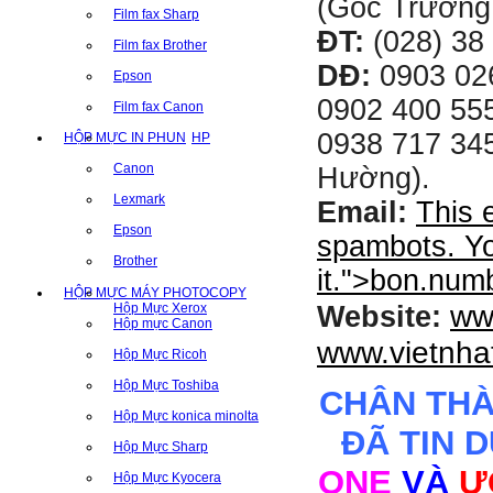
(Góc Trường
Film fax Sharp
ĐT:
(028) 38 
Film fax Brother
DĐ:
0903 02
Epson
0902 400 555
Film fax Canon
0938 717 345
HỘP MỰC IN PHUN
HP
Canon
Hường).
Lexmark
Email:
This 
Epson
spambots. Yo
Brother
it.
">
bon.num
HỘP MỰC MÁY PHOTOCOPY
ww
Hộp Mực Xerox
Website:
Hộp mực Canon
www.vietnha
Hộp Mực Ricoh
Hộp Mực Toshiba
CHÂN TH
Hộp Mực konica minolta
ĐÃ TIN 
Hộp Mực Sharp
ONE
VÀ
Ư
Hộp Mực Kyocera