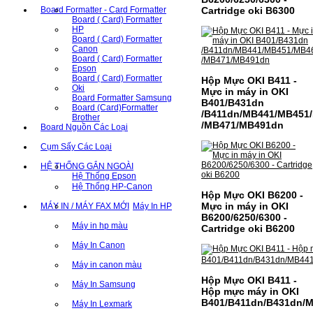
Board Formatter - Card Formatter
Cartridge oki B6300
Board ( Card) Formatter
HP
Board ( Card) Formatter
Canon
Board ( Card) Formatter
Epson
Board ( Card) Formatter
Hộp Mực OKI B411 -
Oki
Mực in máy in OKI
Board Formatter Samsung
B401/B431dn
Board (Card)Formatter
/B411dn/MB441/MB451
Brother
/MB471/MB491dn
Board Nguồn Các Loại
Cụm Sấy Các Loại
HỆ THỐNG GẮN NGOÀI
Hệ Thống Epson
Hệ Thống HP-Canon
Hộp Mực OKI B6200 -
Mực in máy in OKI
MÁY IN / MÁY FAX MỚI
Máy In HP
B6200/6250/6300 -
Máy in hp màu
Cartridge oki B6200
Máy In Canon
Máy in canon màu
Hộp Mực OKI B411 -
Máy In Samsung
Hộp mực máy in OKI
B401/B411dn/B431dn/
Máy In Lexmark