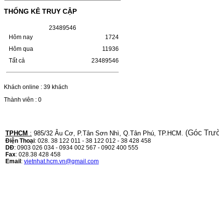
LBP 243/MF 461DW
THỐNG KÊ TRUY CẬP
HỘP MỰC HP 110A (W1110A) CHO DÒNG
2
3
4
8
9
5
4
6
MÁY LBP 243/MF 461DWMÃ HỘP MỰC:-
Hôm nay
1724
Hộp mực HP 110A (W1110A)- Loại mực:
Mực in laser trắng đenSỬ DỤNG CHO MÁY
Hôm qua
11936
IN:- HP…
Giá : 249.000VND
Tất cả
23489546
Chọn mua
Khách online : 39 khách
Thành viên : 0
HỘP MỰC CANON CRG-070
CHO DÒNG MÁY LBP
243/MF 461DW
(Góc Trư
TPHCM
:
985/32 Âu Cơ, P.Tân Sơn Nhì, Q.Tân Phú, TP.HCM.
HỘP MỰC CANON CRG-070 CHO DÒNG
Điện Thoại
: 028. 38 122 011 - 38 122 012 - 38 428 458
MÁY LBP 243/MF 461DW MÃ HỘP MỰC:–
DĐ
: 0903 026 034 - 0934 002 567 - 0902 400 555
Hộp mực Canon CRG-070– Loại mực: Mực
Fax
: 028.38 428 458
in laser trắng đenSỬ DỤNG CHO MÁY IN:–
Email
:
vietnhat.hcm.vn@gmail.com
Canon i-SENSYS…
Giá : 799.000VND
Chọn mua
HỘP MỰC TK-1158 CHO