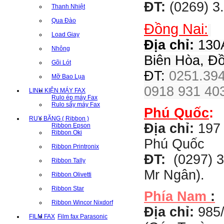
ĐT:
(0269) 3
Thanh Nhiệt
Qua Đào
Đồng Nai:
Load Giay
Địa chỉ:
130A
Nhông
Biên Hòa, Đ
Gõi Lót
ĐT:
0251.394
Mỡ Bao Lụa
0918 931 403
LINH KIỆN MÁY FAX
Rulo ép máy Fax
Rulo sấy máy Fax
Phú Quốc
:
RUY BĂNG ( Ribbon )
Địa chỉ:
197 
Ribbon Epson
Ribbon Oki
Phú Quốc
Ribbon Printronix
ĐT:
(0297) 3
Ribbon Tally
Mr Ngân).
Ribbon Olivetti
Ribbon Star
Phía Nam
:
Ribbon Wincor Nixdorf
Địa chỉ:
985
FILM FAX
Film fax Parasonic