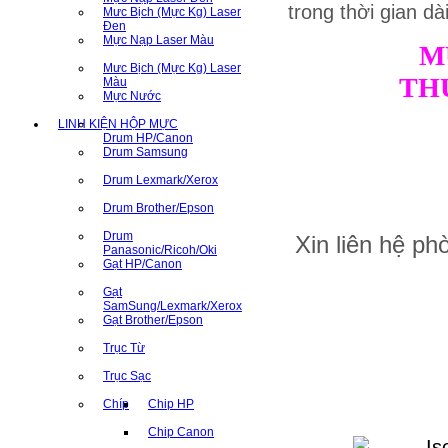
trong thời gian dà
Mưc Bịch (Mực Kg) Laser
Đen
Mực Nạp Laser Màu
M
Mưc Bịch (Mực Kg) Laser
TH
Màu
Mực Nước
LINH KIỆN HỘP MỰC
Drum HP/Canon
Drum Samsung
Drum Lexmark/Xerox
Drum Brother/Epson
Drum
Xin liên hệ p
Panasonic/Ricoh/Oki
Gạt HP/Canon
Gạt
SamSung/Lexmark/Xerox
Gạt Brother/Epson
Trục Từ
Trục Sạc
Chíp
Chip HP
Chip Canon