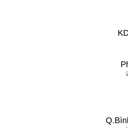
KD
P
Q.Bìn