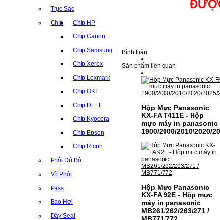
ĐƯỢC
Trục Sạc
Chíp
Chip HP
Chip Canon
Chip Samsung
Bình luận
Chip Xerox
Sản phẩm liên quan
Chip Lexmark
Chip OKI
Chip DELL
Hộp Mực Panasonic
KX-FA T411E - Hộp
Chip Kyocera
mực máy in panasonic
1900/2000/2010/2020/2
Chip Epson
Chip Ricoh
Phôi Đủ Bộ
Võ Phôi
Hộp Mực Panasonic
Pass
KX-FA 92E - Hộp mực
Bao Hơi
máy in panasonic
MB261/262/263/271 /
Dây Seal
MB771/772