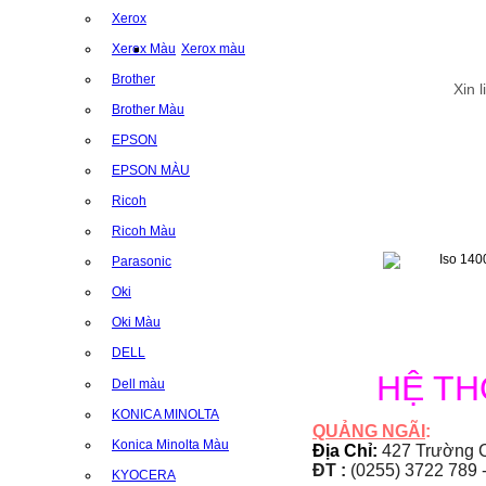
Xerox
Xerox Màu
Xerox màu
Brother
Xin 
Brother Màu
EPSON
EPSON MÀU
Ricoh
Ricoh Màu
Parasonic
Oki
Oki Màu
DELL
HỆ T
Dell màu
KONICA MINOLTA
QUẢNG NGÃI
:
Konica Minolta Màu
Địa Chỉ:
427 Trường C
ĐT :
(0255) 3722 789 
KYOCERA