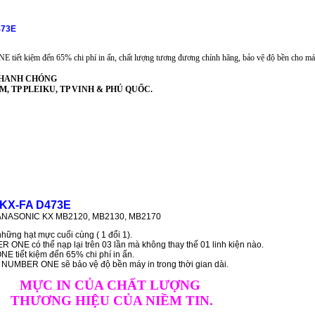
473E
iết kiệm đến 65% chi phí in ấn, chất lượng tương đương chính hãng, bảo vệ độ bền cho má
 NHANH CHÓNG
PHCM, TP PLEIKU, TP VINH & PHÚ QUỐC.
 KX-FA D473E
NASONIC KX MB2120, MB2130, MB2170
hững hạt mực cuối cùng ( 1 đổi 1).
ONE có thể nạp lại trên 03 lần mà không thay thế 01 linh kiện nào.
 tiết kiệm đến 65% chi phí in ấn.
h NUMBER ONE sẽ bảo vệ độ bền máy in trong thời gian dài.
MỰC IN CỦA CHẤT LƯỢNG
THƯƠNG HIỆU CỦA NIỀM TIN.