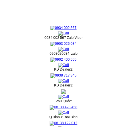
0934 002 567 Zalo Viber
0903026034: zalo
KD Dealer2:
KD Dealer3:
Phú Quốc:
Q.Bình->Thái Bình