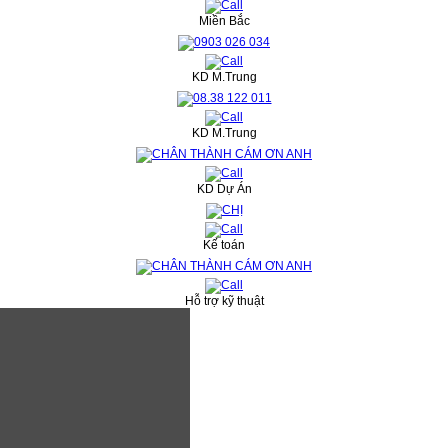
Miền Bắc
KD M.Trung
KD M.Trung
KD Dự Án
Kế toán
Hỗ trợ kỹ thuật