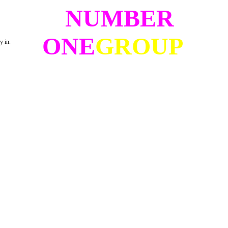
NUMBER
ONE
GROUP
y in.