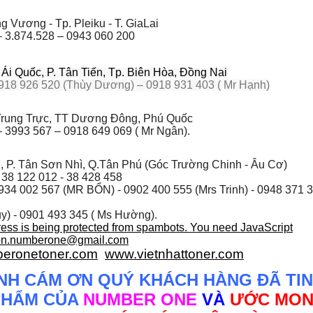
 Vương - Tp. Pleiku - T. GiaLai
– 3.874.528 – 0943 060 200
i Quốc, P. Tân Tiến, Tp. Biên Hòa, Đồng Nai
918 926 520 (Thùy Dương) – 0918 931 403 ( Mr Hạnh)
rung Trực, TT Dương Đông, Phú Quốc
 3993 567 – 0918 649 069 ( Mr Ngân).
, P. Tân Sơn Nhì, Q.Tân Phú (Góc Trường Chinh - Âu Cơ)
 38 122 012 - 38 428 458
934 002 567
(MR BỔN) - 0902 400 555 (Mrs Trinh) - 0948 371 
y) - 0901 493 345 ( Ms Hường).
ress is being protected from spambots. You need JavaScript
on.numberone@gmail.com
eronetoner.com
www.vietnhattoner.com
NH CÁM ƠN QUÝ KHÁCH HÀNG ĐÃ TIN
PHẨM CỦA
NUMBER ONE
VÀ
ƯỚC MO