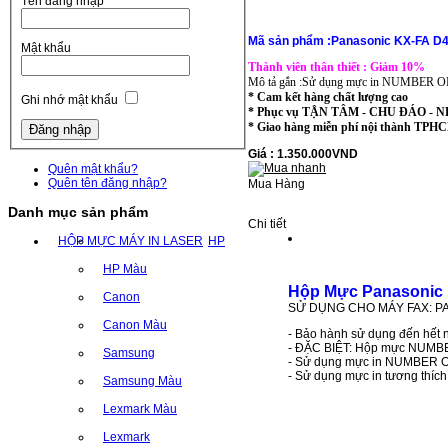
Tên đăng nhập
Mã sản phẩm :Panasonic KX-FA D
Mật khẩu
Thành viên thân thiết : Giảm 10%
Mô tả gắn :Sử dụng mực in NUMBER ONE t
* Cam kết hàng chất lượng cao
Ghi nhớ mật khẩu
* Phục vụ TẬN TÂM - CHU ĐÁO -
* Giao hàng miễn phí nội thành T
Giá : 1.350.000VND
Quên mật khẩu?
Quên tên đăng nhập?
Mua Hàng
Danh mục sản phẩm
Chi tiết
HỘP MỰC MÁY IN LASER
HP
HP Màu
Hộp Mực Panasonic
Canon
SỬ DỤNG CHO MÁY FAX: PA
Canon Màu
- Bảo hành sử dụng đến hết n
- ĐẶC BIỆT: Hộp mực NUMBER 
Samsung
- Sử dụng mực in NUMBER ONE
- Sử dụng mực in tương thíc
Samsung Màu
Lexmark Màu
Lexmark