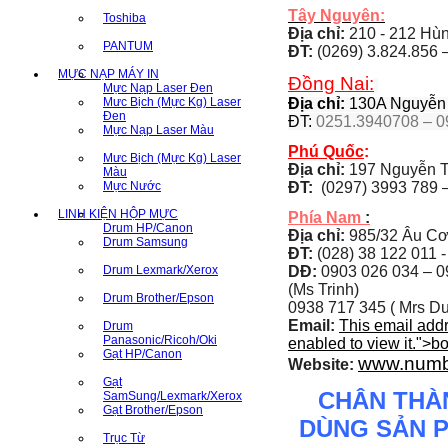
Tây Nguyên:
Toshiba
Địa chỉ:
210 - 212 Hùng
PANTUM
ĐT:
(0269) 3.824.856 
MỰC NẠP MÁY IN
Đồng Nai:
Mực Nạp Laser Đen
Mưc Bịch (Mực Kg) Laser
Địa chỉ:
130A Nguyễn Á
Đen
ĐT:
0251.3940708 – 0
Mực Nạp Laser Màu
Phú Quốc
:
Mưc Bịch (Mực Kg) Laser
Địa chỉ:
197 Nguyễn T
Màu
Mực Nước
ĐT:
(0297) 3993 789 –
LINH KIỆN HỘP MỰC
Phía Nam
:
Drum HP/Canon
Địa chỉ:
985/32 Âu Cơ
Drum Samsung
ĐT:
(028) 38 122 011 -
Drum Lexmark/Xerox
DĐ:
0903 026 034 –
0
(Ms Trinh)
Drum Brother/Epson
0938 717 345 ( Mrs Du
Email:
This email add
Drum
Panasonic/Ricoh/Oki
enabled to view it.
">
b
Gạt HP/Canon
www.numb
Website:
Gạt
CHÂN THÀ
SamSung/Lexmark/Xerox
Gạt Brother/Epson
DÙNG SẢN 
Trục Từ