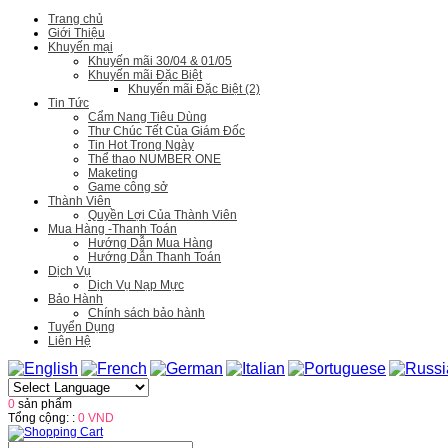
Trang chủ
Giới Thiệu
Khuyến mại
Khuyến mãi 30/04 & 01/05
Khuyến mãi Đặc Biệt
Khuyến mãi Đặc Biệt (2)
Tin Tức
Cẩm Nang Tiêu Dùng
Thư Chúc Tết Của Giám Đốc
Tin Hot Trong Ngày
Thể thao NUMBER ONE
Maketing
Game công sở
Thành Viên
Quyền Lợi Của Thành Viên
Mua Hàng -Thanh Toán
Hướng Dẫn Mua Hàng
Hướng Dẫn Thanh Toán
Dịch Vụ
Dịch Vụ Nạp Mực
Bảo Hành
Chính sách bảo hành
Tuyển Dụng
Liên Hệ
0
sản phẩm
Tổng cộng: :
0 VND