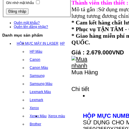
Thành viên thân thiết
Ghi nhớ mật khẩu
Mô tả gắn :Sử dụng mực
lượng tương đương chính
* Cam kết hàng chất l
Quên mật khẩu?
Quên tên đăng nhập?
* Phục vụ TẬN TÂM
* Giao hàng miễn ph
Danh mục sản phẩm
QUỐC.
HỘP MỰC MÁY IN LASER
HP
Giá : 2.679.000VND
HP Màu
Canon
Canon Màu
Mua Hàng
Samsung
Samsung Màu
Chi tiết
Lexmark Màu
Lexmark
Xerox
HỘP MỰC NUMBE
Xerox Màu
Xerox màu
SỬ DỤNG CHO MÁ
Brother