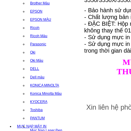
3550/3550X/3550
Brother Màu
- Bảo hành sử dụn
EPSON
- Chất lượng bản
EPSON MÀU
- ĐẶC BIỆT: Hộp 
Ricoh
không thay thế 01 
- Sử dụng mực in
Ricoh Màu
- Sử dụng mực i
Parasonic
trong thời gian dài
Oki
M
Oki Màu
DELL
TH
Dell màu
KONICA MINOLTA
Konica Minolta Màu
KYOCERA
Xin liên hệ p
Toshiba
PANTUM
MỰC NẠP MÁY IN
Mực Nạp Laser Đen