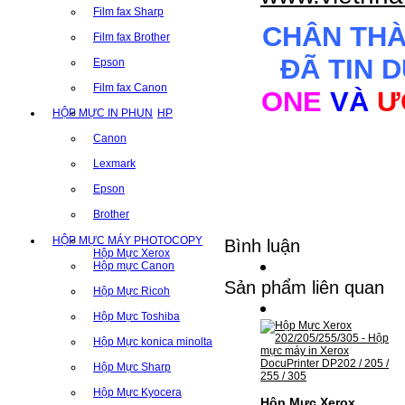
Film fax Sharp
CHÂN TH
Film fax Brother
ĐÃ TIN 
Epson
Film fax Canon
ONE
VÀ
Ư
HỘP MỰC IN PHUN
HP
Canon
Lexmark
Epson
Brother
HỘP MỰC MÁY PHOTOCOPY
Bình luận
Hộp Mực Xerox
Hộp mực Canon
Sản phẩm liên quan
Hộp Mực Ricoh
Hộp Mực Toshiba
Hộp Mực konica minolta
Hộp Mực Sharp
Hộp Mực Kyocera
Hộp Mực Xerox