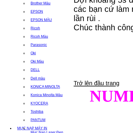
Brother Màu
các bạn cứ làm 
EPSON
lần rùi .
EPSON MÀU
Chúc thành công
Ricoh
Ricoh Màu
Parasonic
Oki
Oki Màu
DELL
Dell màu
Trở lên đầu trang
KONICA MINOLTA
NUM
Konica Minolta Màu
KYOCERA
Toshiba
PANTUM
MỰC NẠP MÁY IN
Mực Nạp Laser Đen