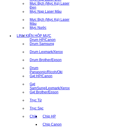
Mưc Bịch (Mực Kg) Laser
Đen
Mực Nạp Laser Màu
Mưc Bịch (Mực Kg) Laser
Màu
Mực Nước
LINH KIỆN HỘP MỰC
Drum HP/Canon
Drum Samsung
Drum Lexmark/Xerox
Drum Brother/Epson
Drum
Panasonic/Ricoh/Oki
Gạt HP/Canon
Gạt
SamSung/Lexmark/Xerox
Gạt Brother/Epson
Trục Từ
Trục Sạc
Chíp
Chip HP
Chip Canon