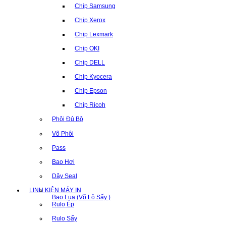
Chip Samsung
Chip Xerox
Chip Lexmark
Chip OKI
Chip DELL
Chip Kyocera
Chip Epson
Chip Ricoh
Phôi Đủ Bộ
Võ Phôi
Pass
Bao Hơi
Dây Seal
LINH KIỆN MÁY IN
Bao Lụa (Võ Lô Sấy )
Rulo Ép
Rulo Sấy