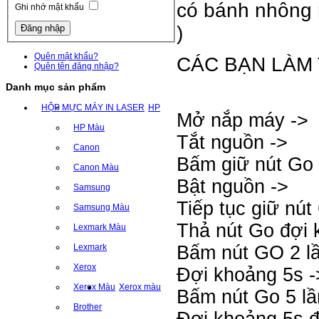
có bánh nhông 
Ghi nhớ mật khẩu
)
Quên mật khẩu?
CÁC BẠN LÀM
Quên tên đăng nhập?
Danh mục sản phẩm
HỘP MỰC MÁY IN LASER
HP
Mở nắp
máy
->
HP Màu
Tắt nguồn ->
Canon
Bấm giữ nút Go 
Canon Màu
Bật nguồn ->
Samsung
Tiếp tục giữ nút
Samsung Màu
Thả nút Go đợi 
Lexmark Màu
Bấm nút GO 2 l
Lexmark
Xerox
Đợi khoảng 5s 
Xerox Màu
Xerox màu
Bấm nút Go 5 lầ
Brother
Đợi khoảng 5s 