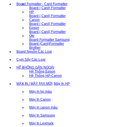
Board Formatter - Card Formatter
Board ( Card) Formatter
HP
Board ( Card) Formatter
Canon
Board ( Card) Formatter
Epson
Board ( Card) Formatter
Oki
Board Formatter Samsung
Board (Card)Formatter
Brother
Board Nguồn Các Loại
Cụm Sấy Các Loại
HỆ THỐNG GẮN NGOÀI
Hệ Thống Epson
Hệ Thống HP-Canon
MÁY IN / MÁY FAX MỚI
Máy In HP
Máy in hp màu
Máy In Canon
Máy in canon màu
Máy In Samsung
Máy In Lexmark