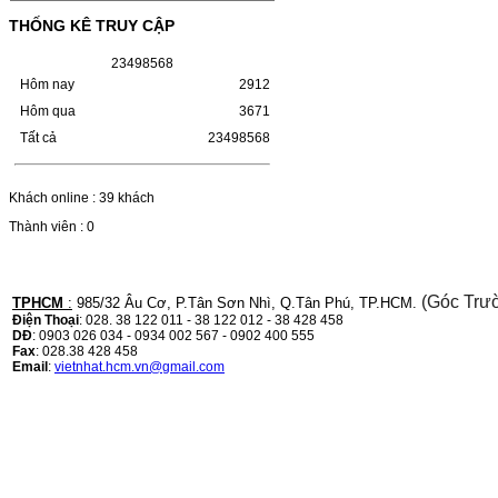
LBP 243/MF 461DW
THỐNG KÊ TRUY CẬP
HỘP MỰC HP 110A (W1110A) CHO DÒNG
MÁY LBP 243/MF 461DWMÃ HỘP MỰC:-
2
3
4
9
8
5
6
8
Hộp mực HP 110A (W1110A)- Loại mực:
Hôm nay
2912
Mực in laser trắng đenSỬ DỤNG CHO MÁY
IN:- HP…
Hôm qua
3671
Giá : 249.000 VND
Tất cả
23498568
Chọn mua
Khách online : 39 khách
HỘP MỰC CANON CRG-070
Thành viên : 0
CHO DÒNG MÁY LBP
243/MF 461DW
(Góc Trư
TPHCM
:
985/32 Âu Cơ, P.Tân Sơn Nhì, Q.Tân Phú, TP.HCM.
HỘP MỰC CANON CRG-070 CHO DÒNG
Điện Thoại
: 028. 38 122 011 - 38 122 012 - 38 428 458
MÁY LBP 243/MF 461DW MÃ HỘP MỰC:–
DĐ
: 0903 026 034 - 0934 002 567 - 0902 400 555
Hộp mực Canon CRG-070– Loại mực: Mực
Fax
: 028.38 428 458
in laser trắng đenSỬ DỤNG CHO MÁY IN:–
Email
:
vietnhat.hcm.vn@gmail.com
Canon i-SENSYS…
Giá : 799.000 VND
Chọn mua
HỘP MỰC TK-1158 CHO