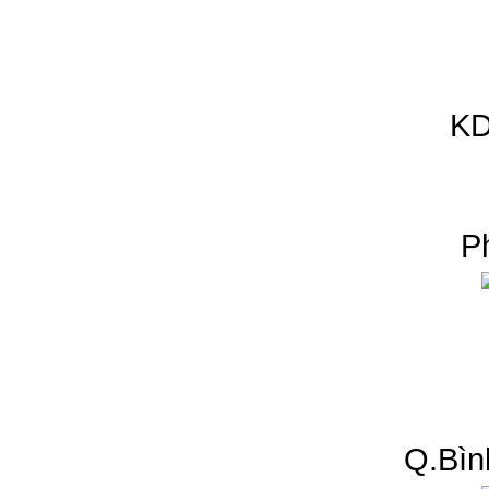
KD
P
Q.Bìn