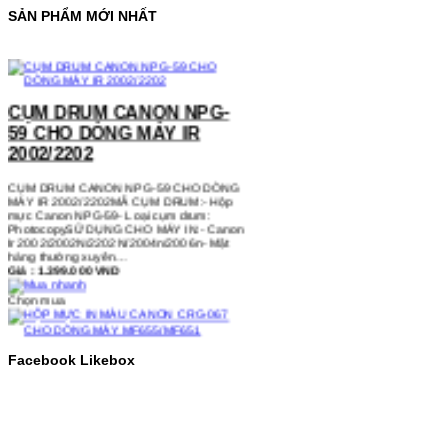
SẢN PHẨM MỚI NHẤT
CỤM DRUM CANON NPG-
59 CHO DÒNG MÁY IR
2002/2202
CỤM DRUM CANON NPG-59 CHO DÒNG
MÁY IR 2002/2202MÃ CỤM DRUM:- Hộp
mực Canon NPG-59- Loại cụm drum:
PhotocopySỬ DỤNG CHO MÁY IN:- Canon
Ir 2002/2002N/2202N/2004n/2006n- Mặt
hàng thường xuyên…
Giá : 1.399.000 VND
Chọn mua
HỘP MỰC IN MÀU CANON
CRG-067 CHO DÒNG MÁY
Facebook Likebox
MF655/MF651
HỘP MỰC IN MÀU CANON CRG-067 CHO
DÒNG MÁY MF655/MF651MÃ HỘP MỰC:-
Canon CRG-067- Loại mực: Mực in laser
màuSỬ DỤNG CHO MÁY IN:- Canon LBP