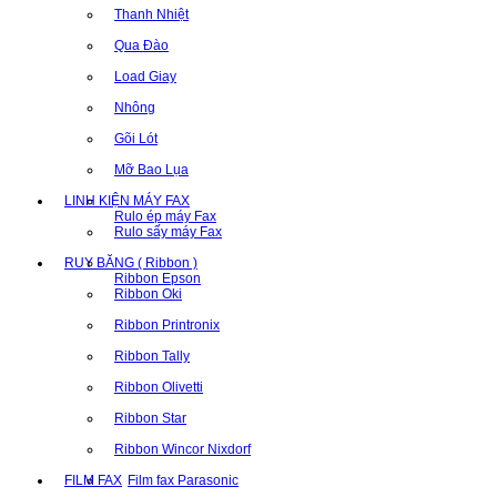
Thanh Nhiệt
Qua Đào
Load Giay
Nhông
Gõi Lót
Mỡ Bao Lụa
LINH KIỆN MÁY FAX
Rulo ép máy Fax
Rulo sấy máy Fax
RUY BĂNG ( Ribbon )
Ribbon Epson
Ribbon Oki
Ribbon Printronix
Ribbon Tally
Ribbon Olivetti
Ribbon Star
Ribbon Wincor Nixdorf
FILM FAX
Film fax Parasonic