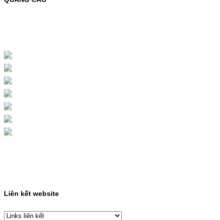
MỰC NẠP MÀU 119A CHO DÒNG MÁY HP
COLOR LASER 150A/178NWMÃ MỰC
NẠP:- 119A/150A- Loại mực: Mực in laser
màuSỬ DỤNG CHO MÁY IN:- HP Color
Laser 150A/178NW- Giá cả…
Giá : 199.000 VND
Chọn mua
HỘP MỰC MÀU SAMSUNG
CLT-403S CHO DÒNG MÁY
SL-C435/C436
HỘP MỰC MÀU SAMSUNG CLT-403S CHO
DÒNG MÁY SL-C435/C436MÃ HỘP MỰC:-
Samsung CLT-403S- Loại mực: Mực in laser
màuSỬ DỤNG CHO MÁY IN:- Samsung SL-
C435 C436 C485 SL-485FW SL-486
486FW-…
Giá : 599.000 VND
Chọn mua
Liên kết website
HỘP MỰC HP 110A
(W1110A) CHO DÒNG MÁY