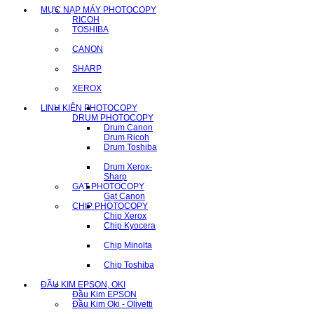
MỰC NẠP MÁY PHOTOCOPY
RICOH
TOSHIBA
CANON
SHARP
XEROX
LINH KIỆN PHOTOCOPY
DRUM PHOTOCOPY
Drum Canon
Drum Ricoh
Drum Toshiba
Drum Xerox-
Sharp
GẠT PHOTOCOPY
Gạt Canon
CHIP PHOTOCOPY
Chip Xerox
Chip Kyocera
Chip Minolta
Chip Toshiba
ĐẦU KIM EPSON, OKI
Đầu Kim EPSON
Đầu Kim Oki - Olivetti