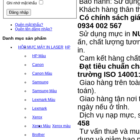
Bảo hành: Sử dụn
Ghi nhớ mật khẩu
Khách hàng thân t
Có chính sách giá 
0934 002 567
Quên mật khẩu?
Quên tên đăng nhập?
Sử dụng mực in
N
Danh mục sản phẩm
ấn, chất lượng tươ
HỘP MỰC MÁY IN LASER
HP
in.
HP Màu
Cam kết hàng chất 
Canon
Đạt tiêu chuẩn ch
trường ISO 14001
Canon Màu
Giao hàng trên to
Samsung
toán).
Samsung Màu
Giao hàng tận nơi t
Lexmark Màu
ngày nếu ở tỉnh.
Lexmark
Dịch vụ nạp mực, 
Xerox
458
Xerox Màu
Xerox màu
Tư vấn thuê và mu
Brother
dụng và giảm hao p