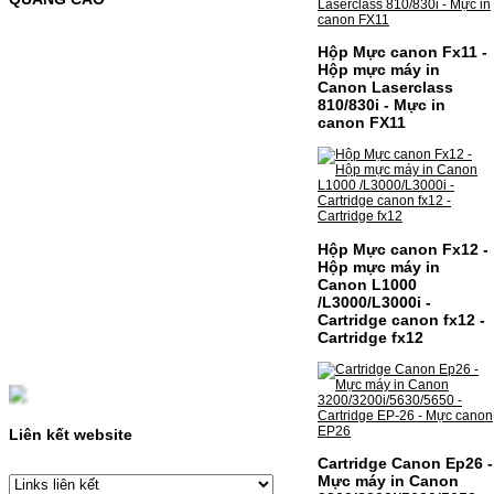
C435 C436 C485 SL-485FW SL-486
486FW-…
Giá : 599.000VND
Hộp Mực canon Fx11 -
Hộp mực máy in
Chọn mua
Canon Laserclass
810/830i - Mực in
canon FX11
HỘP MỰC HP 110A
(W1110A) CHO DÒNG MÁY
LBP 243/MF 461DW
HỘP MỰC HP 110A (W1110A) CHO DÒNG
MÁY LBP 243/MF 461DWMÃ HỘP MỰC:-
Hộp Mực canon Fx12 -
Hộp mực HP 110A (W1110A)- Loại mực:
Hộp mực máy in
Mực in laser trắng đenSỬ DỤNG CHO MÁY
IN:- HP…
Canon L1000
Giá : 249.000VND
/L3000/L3000i -
Cartridge canon fx12 -
Chọn mua
Cartridge fx12
HỘP MỰC CANON CRG-070
CHO DÒNG MÁY LBP
Liên kết website
243/MF 461DW
Cartridge Canon Ep26 -
Mực máy in Canon
HỘP MỰC CANON CRG-070 CHO DÒNG