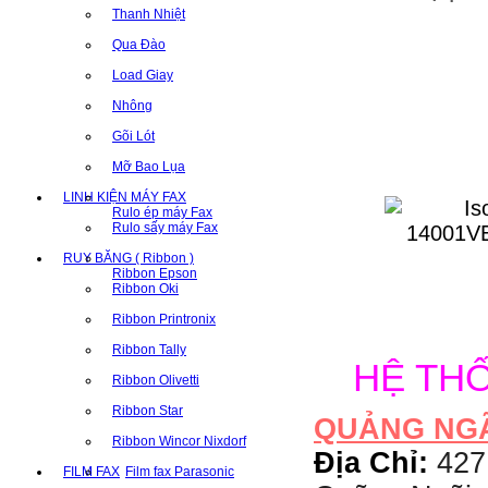
Thanh Nhiệt
Qua Đào
Load Giay
Nhông
Gõi Lót
Mỡ Bao Lụa
LINH KIỆN MÁY FAX
Rulo ép máy Fax
Rulo sấy máy Fax
RUY BĂNG ( Ribbon )
Ribbon Epson
Ribbon Oki
Ribbon Printronix
Ribbon Tally
HỆ TH
Ribbon Olivetti
Ribbon Star
QUẢNG NG
Ribbon Wincor Nixdorf
Địa Chỉ:
427
FILM FAX
Film fax Parasonic