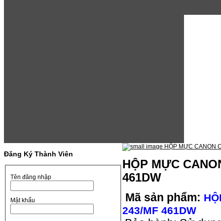
Đăng Ký Thành Viên
HỘP MỰC CANON
461DW
Tên đăng nhập
Mã sản phẩm:
HỘ
Mật khẩu
243/MF 461DW