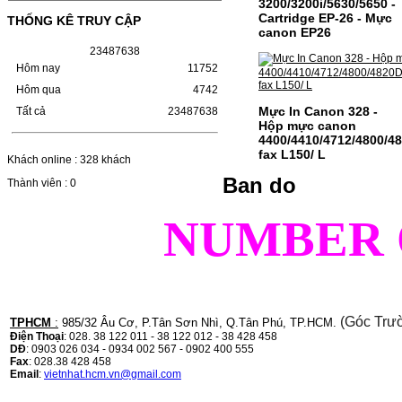
MÁY LBP 243/MF 461DW MÃ HỘP MỰC:–
3200/3200i/5630/5650 -
Hộp mực Canon CRG-070– Loại mực: Mực
Cartridge EP-26 - Mực
THỐNG KÊ TRUY CẬP
in laser trắng đenSỬ DỤNG CHO MÁY IN:–
canon EP26
Canon i-SENSYS…
2
3
4
8
7
6
3
8
Giá : 799.000VND
Hôm nay
11752
Chọn mua
Hôm qua
4742
Mực In Canon 328 -
Tất cả
23487638
Hộp mực canon
HỘP MỰC TK-1158 CHO
4400/4410/4712/4800/
MÁY IN KYOCERA
fax L150/ L
Khách online : 328 khách
M2135DN/M2635DN
Ban do
Thành viên : 0
HỘP MỰC TK-1158 CHO MÁY IN
KYOCERA M2135DN/M2635DNMÃ HỘP
NUMBER 
MỰC:- Hộp mực Kyocera TK-1158- Loại
mực: Mực in laser trắng đenSỬ DỤNG CHO
MÁY IN:- Kyocera Ecosys
M2135dn/M2635dn/M2735dw/P2235dn/P2235dw-
Mặt hàng…
Giá : 799.000VND
Chọn mua
(Góc Trư
TPHCM
:
985/32 Âu Cơ, P.Tân Sơn Nhì, Q.Tân Phú, TP.HCM.
Điện Thoại
: 028. 38 122 011 - 38 122 012 - 38 428 458
DĐ
: 0903 026 034 - 0934 002 567 - 0902 400 555
Fax
: 028.38 428 458
Email
:
vietnhat.hcm.vn@gmail.com