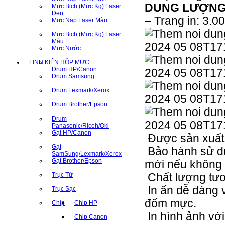
DUNG LƯỢNG 
Mưc Bịch (Mực Kg) Laser
Đen
–
Trang in: 3.0
Mực Nạp Laser Màu
Mưc Bịch (Mực Kg) Laser
Màu
Mực Nước
LINH KIỆN HỘP MỰC
Drum HP/Canon
Drum Samsung
Drum Lexmark/Xerox
Drum Brother/Epson
Drum
Panasonic/Ricoh/Oki
Gạt HP/Canon
Được sản xuất 
Gạt
Bảo hành sử dụ
SamSung/Lexmark/Xerox
Gạt Brother/Epson
mới nếu không m
Trục Từ
Chất lượng tư
In ấn dễ dàng 
Trục Sạc
đốm mực.
Chíp
Chip HP
In hình ảnh với
Chip Canon