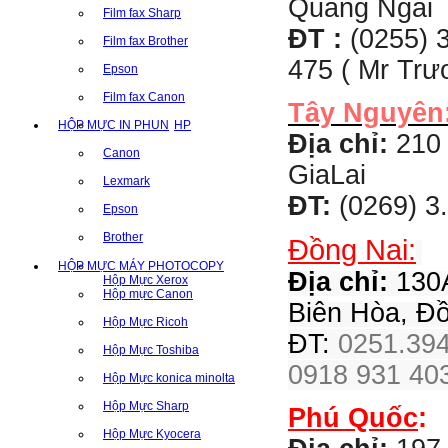
Quãng Ngãi
Film fax Sharp
ĐT :
(0255) 3
Film fax Brother
475 ( Mr Tr
Epson
Film fax Canon
Tây Nguyên
HỘP MỰC IN PHUN
HP
Địa chỉ:
210 
Canon
GiaLai
Lexmark
ĐT:
(0269) 3
Epson
Brother
Đồng Nai:
HỘP MỰC MÁY PHOTOCOPY
Địa chỉ:
130A
Hộp Mực Xerox
Hộp mực Canon
Biên Hòa, Đ
Hộp Mực Ricoh
ĐT:
0251.394
Hộp Mực Toshiba
0918 931 403
Hộp Mực konica minolta
Hộp Mực Sharp
Phú Quốc
:
Hộp Mực Kyocera