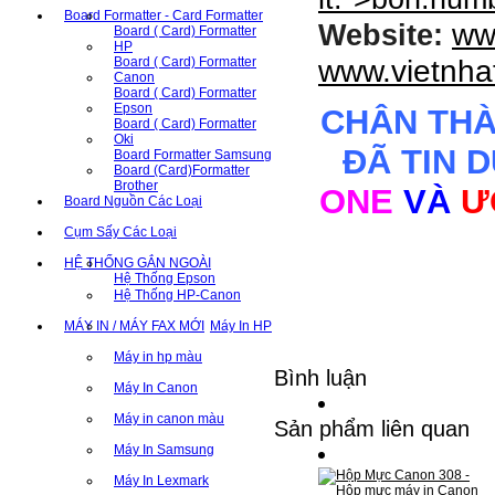
Board Formatter - Card Formatter
ww
Website:
Board ( Card) Formatter
HP
www.vietnha
Board ( Card) Formatter
Canon
Board ( Card) Formatter
Epson
CHÂN TH
Board ( Card) Formatter
Oki
ĐÃ TIN 
Board Formatter Samsung
Board (Card)Formatter
Brother
ONE
VÀ
Ư
Board Nguồn Các Loại
Cụm Sấy Các Loại
HỆ THỐNG GẮN NGOÀI
Hệ Thống Epson
Hệ Thống HP-Canon
MÁY IN / MÁY FAX MỚI
Máy In HP
Máy in hp màu
Bình luận
Máy In Canon
Máy in canon màu
Sản phẩm liên quan
Máy In Samsung
Máy In Lexmark