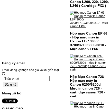
Canon L200, 220, L290,
L240 ( Cartridge FX3 )
Chọn mua
MỰC NẠP MÀU 119A CHO
DÒNG MÁY HP COLOR
LASER 150A/178NW
Hộp mực Canon EP 66
- Hộp mực máy in
MỰC NẠP MÀU 119A CHO DÒNG MÁY HP
Canon LBP 3600/
COLOR LASER 150A/178NWMÃ MỰC
3700/3710/3800/3810 -
NẠP:- 119A/150A- Loại mực: Mực in laser
Mực canon EP66
màuSỬ DỤNG CHO MÁY IN:- HP Color
Laser 150A/178NW- Giá cả…
Giá : 199.000VND
Đăng ký email
Chọn mua
Email đăng ký nhận báo giá và khuyến mại
(*)
Hộp Mực Canon 726 -
HỘP MỰC MÀU SAMSUNG
Hộp mực máy in
CLT-403S CHO DÒNG MÁY
Canon 6200/6200d -
Mực in canon 726 -
SL-C435/C436
cartridge canon 726 -
Mạng xã hội
cartr
HỘP MỰC MÀU SAMSUNG CLT-403S CHO
DÒNG MÁY SL-C435/C436MÃ HỘP MỰC:-
Samsung CLT-403S- Loại mực: Mực in laser
màuSỬ DỤNG CHO MÁY IN:- Samsung SL-
QUẢNG CÁO