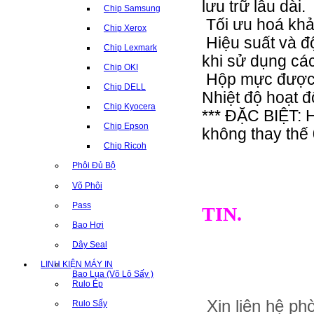
lưu trữ lâu dài.
Chip Samsung
Tối ưu hoá khả 
Chip Xerox
Hiệu suất và độ
Chip Lexmark
khi sử dụng cá
Chip OKI
Hộp mực được b
Chip DELL
Nhiệt độ hoạt 
Chip Kyocera
*** ĐẶC BIỆT:
Chip Epson
không thay thế 
Chip Ricoh
Phôi Đủ Bộ
Võ Phôi
THƯƠN
Pass
TIN.
Bao Hơi
Dây Seal
LINH KIỆN MÁY IN
Bao Lụa (Võ Lô Sấy )
Rulo Ép
Xin liên hệ p
Rulo Sấy