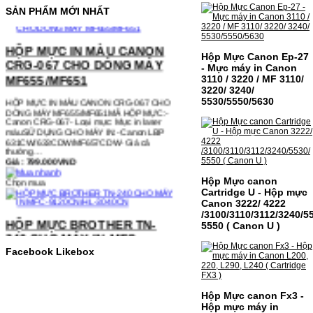
SẢN PHẨM MỚI NHẤT
HỘP MỰC IN MÀU CANON
CRG-067 CHO DÒNG MÁY
MF655/MF651
Hộp Mực Canon Ep-27
- Mực máy in Canon
3110 / 3220 / MF 3110/
HỘP MỰC IN MÀU CANON CRG-067 CHO
3220/ 3240/
DÒNG MÁY MF655/MF651MÃ HỘP MỰC:-
Canon CRG-067- Loại mực: Mực in laser
5530/5550/5630
màuSỬ DỤNG CHO MÁY IN:- Canon LBP
631CW/633CDW/MF657CDW- Giá cả
thường…
Giá : 799.000VND
Chọn mua
Hộp Mực canon
Cartridge U - Hộp mực
HỘP MỰC BROTHER TN-
Canon 3222/ 4222
/3100/3110/3112/3240/5
240 CHO MÁY IN MFC-
5550 ( Canon U )
9120CN/HL-3040CN
Facebook Likebox
HỘP MỰC BROTHER TN-240 CHO MÁY IN
MFC-9120CN/HL-3040CN MÃ HỘP MỰC:–
Hộp mực Brother TN-240– Loại mực: BK
(Đen) SỬ DỤNG CHO MÁY IN:– Brother
HL-3040CN/MFC-9120CN– Mặt hàng
Hộp Mực canon Fx3 -
thường xuyên thay…
Hộp mực máy in
Giá : 499.000VND