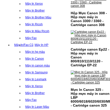
Máy In Xerox
Máy In Brother
Hộp Mực Canon 308 -
Hộp mực máy in
Máy In Brother Màu
Canon 3300 / 3360 -
Máy In Ricoh
Cartridge canon 308
Máy In Màu Ricoh
Máy Fax
Máy In/Fax Cũ
Máy In HP
Cartridge canon Ep22 -
Máy in hp màu
Hộp mực máy in
Canon
CỤM DRUM CANON NPG-
Máy In Canon
800/810/1110/1120 -
59 CHO DÒNG MÁY IR
Cartridge EP-22
Máy in canon màu
2002/2202
Máy In Samsung
CỤM DRUM CANON NPG-59 CHO DÒNG
Máy In Lexmark
MÁY IR 2002/2202MÃ CỤM DRUM:- Hộp
mực Canon NPG-59- Loại cụm drum:
Máy In Xerox
PhotocopySỬ DỤNG CHO MÁY IN:- Canon
Mực In Canon 325 -
Ir 2002/2002N/2202N/2004n/2006n- Mặt
Máy In Brother
Hộp mực máy in canon
hàng thường xuyên…
LBP
Giá : 1.399.000VND
Máy Fax
6000/6018/6020/6030/M
Chọn mua
- Cartridge canon 325
Máy In Laser Màu