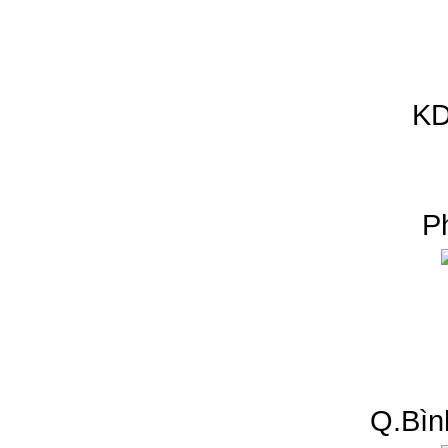
KD
P
Q.Bìn