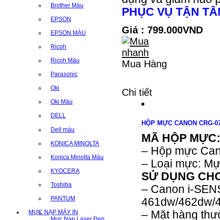
Brother Màu
PHỤC VỤ TẬN T
EPSON
Giá : 799.000VND
EPSON MÀU
Ricoh
Ricoh Màu
Mua Hàng
Parasonic
Oki
Chi tiết
Oki Màu
DELL
HỘP MỰC CANON CRG-07
Dell màu
MÃ HỘP MỰC
KONICA MINOLTA
– Hộp mực Ca
Konica Minolta Màu
– Loại mực: Mực
KYOCERA
SỬ DỤNG CHO
Toshiba
– Canon i-SE
PANTUM
461dw/462dw/
MỰC NẠP MÁY IN
– Mặt hàng thườ
Mực Nạp Laser Đen