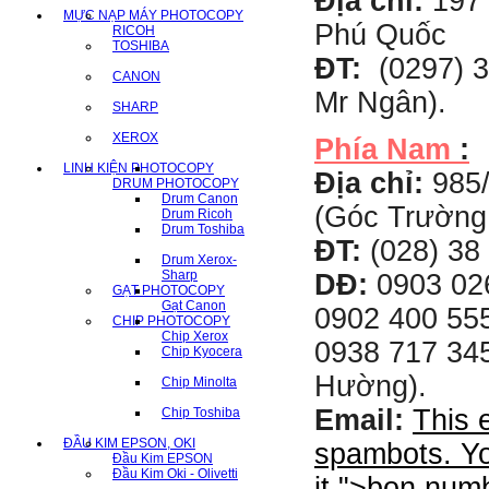
Địa chỉ:
197 
MỰC NẠP MÁY PHOTOCOPY
Phú Quốc
RICOH
TOSHIBA
ĐT:
(0297) 3
CANON
Mr Ngân).
SHARP
XEROX
Phía Nam
:
LINH KIỆN PHOTOCOPY
Địa chỉ:
985
DRUM PHOTOCOPY
Drum Canon
(Góc Trường
Drum Ricoh
Drum Toshiba
ĐT:
(028) 38 
Drum Xerox-
Sharp
DĐ:
0903 02
GẠT PHOTOCOPY
Gạt Canon
0902 400 555
CHIP PHOTOCOPY
Chip Xerox
0938 717 345
Chip Kyocera
Hường).
Chip Minolta
Email:
This 
Chip Toshiba
ĐẦU KIM EPSON, OKI
spambots. Yo
Đầu Kim EPSON
Đầu Kim Oki - Olivetti
it.
">
bon.num