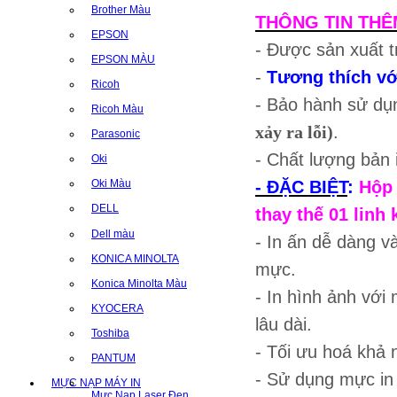
Brother Màu
THÔNG TIN THÊ
EPSON
- Được sản xuất t
EPSON MÀU
-
Tương thích vớ
Ricoh
- Bảo hành sử dụ
Ricoh Màu
xảy ra lỗi)
.
Parasonic
- Chất lượng bản
Oki
- ĐẶC BIỆT
:
Hộp 
Oki Màu
DELL
thay thế 01 linh 
Dell màu
- In ấn dễ dàng v
KONICA MINOLTA
mực.
Konica Minolta Màu
- In hình ảnh với 
KYOCERA
lâu dài.
Toshiba
- Tối ưu hoá khả n
PANTUM
- Sử dụng mực i
MỰC NẠP MÁY IN
Mực Nạp Laser Đen