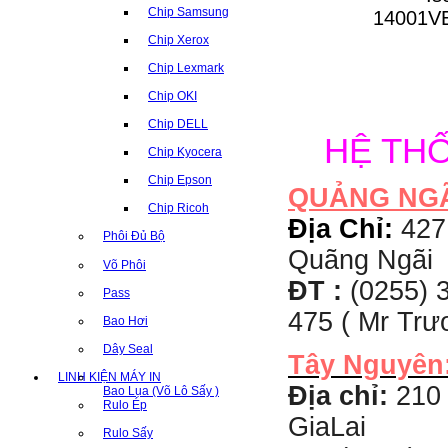
Chip Samsung
Chip Xerox
Chip Lexmark
Chip OKI
Chip DELL
HỆ TH
Chip Kyocera
Chip Epson
QUẢNG NG
Chip Ricoh
Địa Chỉ:
427
Phôi Đủ Bộ
Quãng Ngãi
Võ Phôi
ĐT :
(0255) 3
Pass
475 ( Mr Tr
Bao Hơi
Dây Seal
Tây Nguyên
LINH KIỆN MÁY IN
Địa chỉ:
210 
Bao Lụa (Võ Lô Sấy )
Rulo Ép
GiaLai
Rulo Sấy