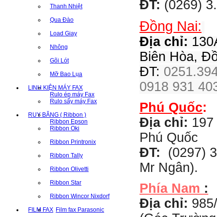
ĐT:
(0269) 3
Thanh Nhiệt
Qua Đào
Đồng Nai:
Load Giay
Địa chỉ:
130A
Nhông
Biên Hòa, Đ
Gõi Lót
ĐT:
0251.394
Mỡ Bao Lụa
0918 931 403
LINH KIỆN MÁY FAX
Rulo ép máy Fax
Rulo sấy máy Fax
Phú Quốc
:
RUY BĂNG ( Ribbon )
Địa chỉ:
197 
Ribbon Epson
Ribbon Oki
Phú Quốc
Ribbon Printronix
ĐT:
(0297) 3
Ribbon Tally
Mr Ngân).
Ribbon Olivetti
Ribbon Star
Phía Nam
:
Ribbon Wincor Nixdorf
Địa chỉ:
985
FILM FAX
Film fax Parasonic