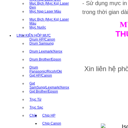
- Sử dụng mực in
Mưc Bịch (Mực Kg) Laser
Đen
trong thời gian dà
Mực Nạp Laser Màu
Mưc Bịch (Mực Kg) Laser
M
Màu
Mực Nước
TH
LINH KIỆN HỘP MỰC
Drum HP/Canon
Drum Samsung
Drum Lexmark/Xerox
Drum Brother/Epson
Xin liên hệ p
Drum
Panasonic/Ricoh/Oki
Gạt HP/Canon
Gạt
SamSung/Lexmark/Xerox
Gạt Brother/Epson
Trục Từ
Trục Sạc
Chíp
Chip HP
Chip Canon