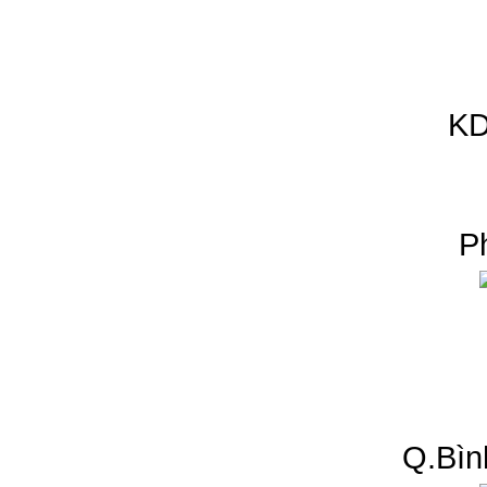
KD
P
Q.Bìn