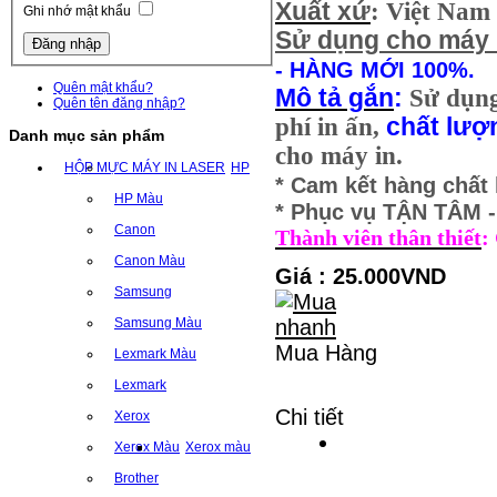
Xuất xứ
: Việt Nam
Ghi nhớ mật khẩu
Sử dụng cho máy 
- HÀNG MỚI 100%.
Quên mật khẩu?
Mô tả gắn
:
Sử dụn
Quên tên đăng nhập?
phí in ấn,
chất lượ
Danh mục sản phẩm
cho máy in.
HỘP MỰC MÁY IN LASER
HP
* Cam kết hàng chất
HP Màu
* Phục vụ TẬN TÂM
Canon
Thành viên thân thiết
:
Canon Màu
Giá : 25.000VND
Samsung
Samsung Màu
Mua Hàng
Lexmark Màu
Lexmark
Chi tiết
Xerox
Xerox Màu
Xerox màu
Brother