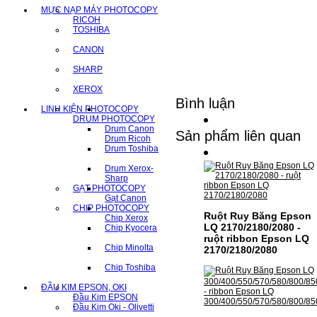
MỰC NẠP MÁY PHOTOCOPY
RICOH
TOSHIBA
CANON
SHARP
XEROX
Bình luận
LINH KIỆN PHOTOCOPY
DRUM PHOTOCOPY
Drum Canon
Sản phẩm liên quan
Drum Ricoh
Drum Toshiba
Drum Xerox-
Sharp
GẠT PHOTOCOPY
Gạt Canon
CHIP PHOTOCOPY
Ruột Ruy Băng Epson
Chip Xerox
LQ 2170/2180/2080 -
Chip Kyocera
ruột ribbon Epson LQ
Chip Minolta
2170/2180/2080
Chip Toshiba
ĐẦU KIM EPSON, OKI
Đầu Kim EPSON
Đầu Kim Oki - Olivetti