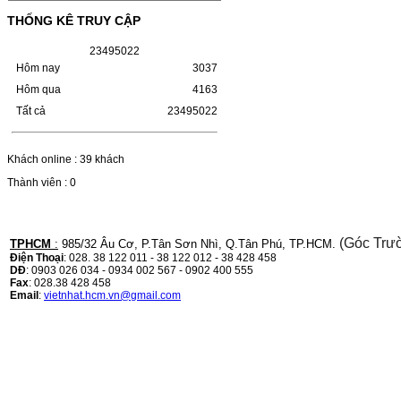
(W1110A) CHO DÒNG MÁY
THỐNG KÊ TRUY CẬP
LBP 243/MF 461DW
2
3
4
9
5
0
2
2
HỘP MỰC HP 110A (W1110A) CHO DÒNG
MÁY LBP 243/MF 461DWMÃ HỘP MỰC:-
Hôm nay
3037
Hộp mực HP 110A (W1110A)- Loại mực:
Hôm qua
4163
Mực in laser trắng đenSỬ DỤNG CHO MÁY
IN:- HP…
Tất cả
23495022
Giá : 249.000VND
Chọn mua
Khách online : 39 khách
Thành viên : 0
HỘP MỰC CANON CRG-070
CHO DÒNG MÁY LBP
243/MF 461DW
(Góc Trư
TPHCM
:
985/32 Âu Cơ, P.Tân Sơn Nhì, Q.Tân Phú, TP.HCM.
Điện Thoại
: 028. 38 122 011 - 38 122 012 - 38 428 458
HỘP MỰC CANON CRG-070 CHO DÒNG
DĐ
: 0903 026 034 - 0934 002 567 - 0902 400 555
MÁY LBP 243/MF 461DW MÃ HỘP MỰC:–
Fax
: 028.38 428 458
Hộp mực Canon CRG-070– Loại mực: Mực
Email
:
vietnhat.hcm.vn@gmail.com
in laser trắng đenSỬ DỤNG CHO MÁY IN:–
Canon i-SENSYS…
Giá : 799.000VND
Chọn mua