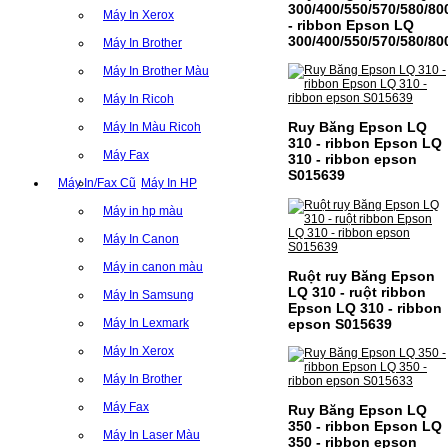
300/400/550/570/580/80
Máy In Xerox
- ribbon Epson LQ
300/400/550/570/580/80
Máy In Brother
Máy In Brother Màu
Máy In Ricoh
Ruy Băng Epson LQ
Máy In Màu Ricoh
310 - ribbon Epson LQ
Máy Fax
310 - ribbon epson
S015639
Máy In/Fax Cũ
Máy In HP
Máy in hp màu
Máy In Canon
Máy in canon màu
Ruột ruy Băng Epson
LQ 310 - ruột ribbon
Máy In Samsung
Epson LQ 310 - ribbon
epson S015639
Máy In Lexmark
Máy In Xerox
Máy In Brother
Máy Fax
Ruy Băng Epson LQ
350 - ribbon Epson LQ
Máy In Laser Màu
350 - ribbon epson