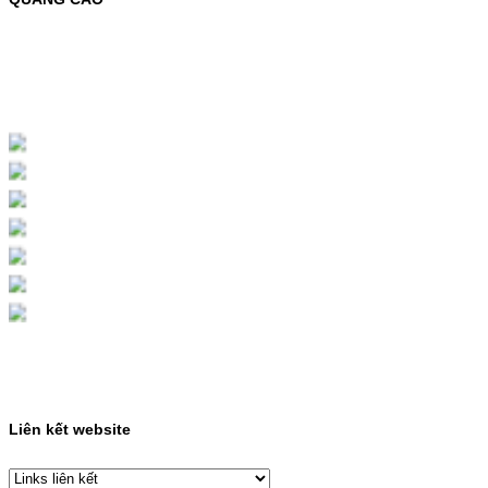
MỰC NẠP MÀU 119A CHO DÒNG MÁY HP
COLOR LASER 150A/178NWMÃ MỰC
NẠP:- 119A/150A- Loại mực: Mực in laser
màuSỬ DỤNG CHO MÁY IN:- HP Color
Laser 150A/178NW- Giá cả…
Giá : 199.000VND
Chọn mua
HỘP MỰC MÀU SAMSUNG
CLT-403S CHO DÒNG MÁY
SL-C435/C436
HỘP MỰC MÀU SAMSUNG CLT-403S CHO
DÒNG MÁY SL-C435/C436MÃ HỘP MỰC:-
Samsung CLT-403S- Loại mực: Mực in laser
màuSỬ DỤNG CHO MÁY IN:- Samsung SL-
C435 C436 C485 SL-485FW SL-486
486FW-…
Giá : 599.000VND
Chọn mua
Liên kết website
HỘP MỰC HP 110A