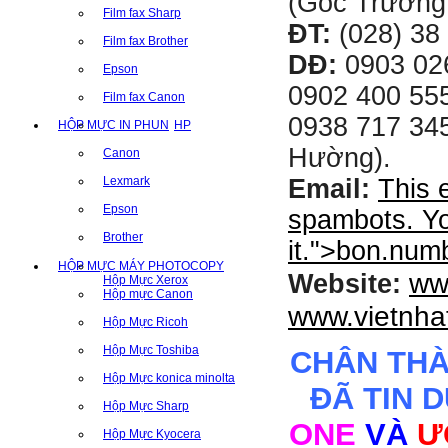
(Góc Trường
Film fax Sharp
ĐT:
(028) 38 
Film fax Brother
DĐ:
0903 02
Epson
0902 400 555
Film fax Canon
0938 717 345
HỘP MỰC IN PHUN
HP
Hường).
Canon
Email:
This 
Lexmark
Epson
spambots. Yo
Brother
it.
">
bon.num
HỘP MỰC MÁY PHOTOCOPY
ww
Website:
Hộp Mực Xerox
Hộp mực Canon
www.vietnha
Hộp Mực Ricoh
Hộp Mực Toshiba
CHÂN TH
Hộp Mực konica minolta
ĐÃ TIN 
Hộp Mực Sharp
ONE
VÀ
Ư
Hộp Mực Kyocera