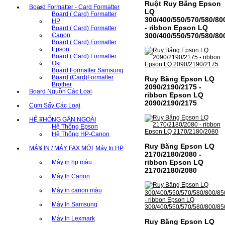
Ruột Ruy Băng Epson
Board Formatter - Card Formatter
LQ
Board ( Card) Formatter
300/400/550/570/580/80
HP
- ribbon Epson LQ
Board ( Card) Formatter
Canon
300/400/550/570/580/80
Board ( Card) Formatter
Epson
Board ( Card) Formatter
Oki
Board Formatter Samsung
Board (Card)Formatter
Ruy Băng Epson LQ
Brother
2090/2190/2175 -
Board Nguồn Các Loại
ribbon Epson LQ
2090/2190/2175
Cụm Sấy Các Loại
HỆ THỐNG GẮN NGOÀI
Hệ Thống Epson
Hệ Thống HP-Canon
Ruy Băng Epson LQ
MÁY IN / MÁY FAX MỚI
Máy In HP
2170/2180/2080 -
ribbon Epson LQ
Máy in hp màu
2170/2180/2080
Máy In Canon
Máy in canon màu
Máy In Samsung
Máy In Lexmark
Ruy Băng Epson LQ