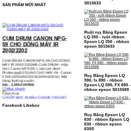
S015633
SẢN PHẨM MỚI NHẤT
CỤM DRUM CANON NPG-
Ruột ruy Băng Epson
59 CHO DÒNG MÁY IR
LQ 350 - ruột ribbon
2002/2202
Epson LQ 350 - ribbon
epson S015633
CỤM DRUM CANON NPG-59 CHO DÒNG
MÁY IR 2002/2202MÃ CỤM DRUM:- Hộp
mực Canon NPG-59- Loại cụm drum:
PhotocopySỬ DỤNG CHO MÁY IN:- Canon
Ir 2002/2002N/2202N/2004n/2006n- Mặt
hàng thường xuyên…
Giá : 1.399.000VND
Ruy Băng Epson LQ
590, fx 890 - ribbon
Chọn mua
Epson LQ 590, FX 890 -
ribbon epson S015589
HỘP MỰC IN MÀU CANON
Facebook Likebox
CRG-067 CHO DÒNG MÁY
MF655/MF651
Ruy Băng Epson LQ
630 - ribbon Epson LQ
HỘP MỰC IN MÀU CANON CRG-067 CHO
630 - ribbon epson
DÒNG MÁY MF655/MF651MÃ HỘP MỰC:-
630S