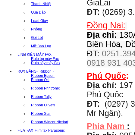
GiaLai
Thanh Nhiệt
ĐT:
(0269) 3
Qua Đào
Load Giay
Đồng Nai:
Nhông
Địa chỉ:
130A
Gõi Lót
Biên Hòa, Đ
Mỡ Bao Lụa
ĐT:
0251.394
LINH KIỆN MÁY FAX
Rulo ép máy Fax
0918 931 403
Rulo sấy máy Fax
RUY BĂNG ( Ribbon )
Phú Quốc
:
Ribbon Epson
Ribbon Oki
Địa chỉ:
197 
Ribbon Printronix
Phú Quốc
Ribbon Tally
ĐT:
(0297) 3
Ribbon Olivetti
Mr Ngân).
Ribbon Star
Ribbon Wincor Nixdorf
Phía Nam
:
FILM FAX
Film fax Parasonic