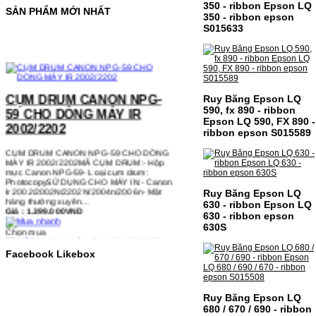
350 - ribbon Epson LQ
SẢN PHẨM MỚI NHẤT
350 - ribbon epson
S015633
CỤM DRUM CANON NPG-
59 CHO DÒNG MÁY IR
Ruy Băng Epson LQ
2002/2202
590, fx 890 - ribbon
Epson LQ 590, FX 890 -
CỤM DRUM CANON NPG-59 CHO DÒNG
ribbon epson S015589
MÁY IR 2002/2202MÃ CỤM DRUM:- Hộp
mực Canon NPG-59- Loại cụm drum:
PhotocopySỬ DỤNG CHO MÁY IN:- Canon
Ir 2002/2002N/2202N/2004n/2006n- Mặt
hàng thường xuyên…
Giá : 1.399.000VND
Ruy Băng Epson LQ
630 - ribbon Epson LQ
Chọn mua
630 - ribbon epson
630S
HỘP MỰC IN MÀU CANON
Facebook Likebox
CRG-067 CHO DÒNG MÁY
MF655/MF651
Ruy Băng Epson LQ
HỘP MỰC IN MÀU CANON CRG-067 CHO
680 / 670 / 690 - ribbon
DÒNG MÁY MF655/MF651MÃ HỘP MỰC:-