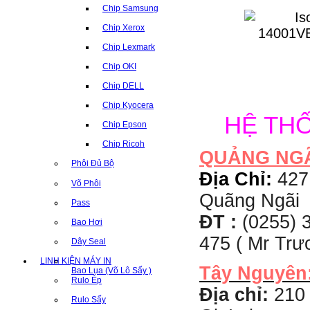
Chip Samsung
Chip Xerox
Chip Lexmark
Chip OKI
Chip DELL
Chip Kyocera
HỆ TH
Chip Epson
Chip Ricoh
QUẢNG NG
Phôi Đủ Bộ
Địa Chỉ:
427
Võ Phôi
Quãng Ngãi
Pass
ĐT :
(0255) 3
Bao Hơi
475 ( Mr Tr
Dây Seal
LINH KIỆN MÁY IN
Tây Nguyên
Bao Lụa (Võ Lô Sấy )
Rulo Ép
Địa chỉ:
210 
Rulo Sấy