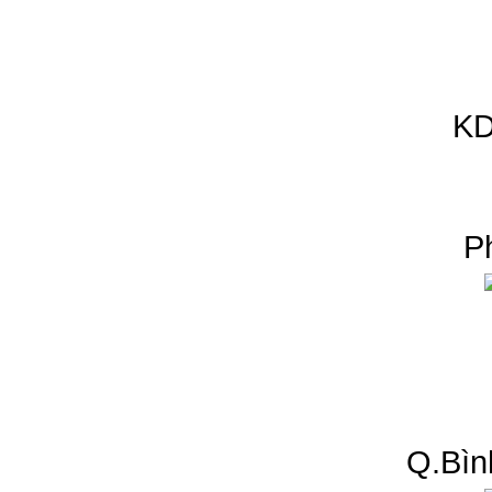
KD
P
Q.Bìn