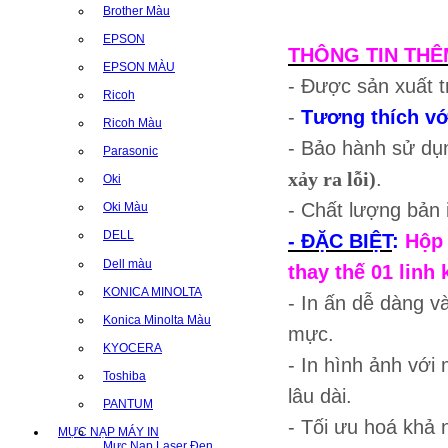
Brother Màu
EPSON
THÔNG TIN THÊ
EPSON MÀU
- Được sản xuất t
Ricoh
-
Tương thích vớ
Ricoh Màu
- Bảo hành sử dụ
Parasonic
xảy ra lỗi)
.
Oki
- Chất lượng bản
Oki Màu
DELL
- ĐẶC BIỆT
:
Hộp 
Dell màu
thay thế 01 linh 
KONICA MINOLTA
- In ấn dễ dàng v
Konica Minolta Màu
mực.
KYOCERA
- In hình ảnh với 
Toshiba
lâu dài.
PANTUM
- Tối ưu hoá khả n
MỰC NẠP MÁY IN
Mực Nạp Laser Đen