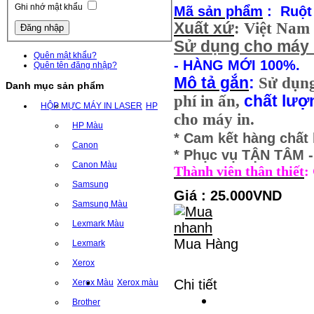
Ghi nhớ mật khẩu
Mã sản phẩm
: Ruột 
Xuất xứ
: Việt Nam
Sử dụng cho máy 
Quên mật khẩu?
- HÀNG MỚI 100%.
Quên tên đăng nhập?
Mô tả gắn
:
Sử dụn
Danh mục sản phẩm
phí in ấn,
chất lượ
HỘP MỰC MÁY IN LASER
HP
cho máy in.
HP Màu
* Cam kết hàng chất
Canon
* Phục vụ TẬN TÂM
Canon Màu
Thành viên thân thiết
:
Samsung
Giá : 25.000VND
Samsung Màu
Lexmark Màu
Mua Hàng
Lexmark
Xerox
Chi tiết
Xerox Màu
Xerox màu
Brother