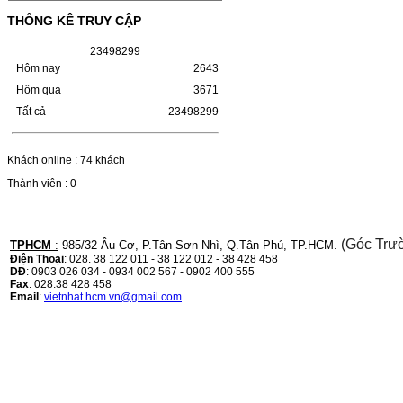
(W1110A) CHO DÒNG MÁY
THỐNG KÊ TRUY CẬP
LBP 243/MF 461DW
2
3
4
9
8
2
9
9
HỘP MỰC HP 110A (W1110A) CHO DÒNG
Hôm nay
2643
MÁY LBP 243/MF 461DWMÃ HỘP MỰC:-
Hộp mực HP 110A (W1110A)- Loại mực:
Hôm qua
3671
Mực in laser trắng đenSỬ DỤNG CHO MÁY
Tất cả
23498299
IN:- HP…
Giá : 249.000VND
Chọn mua
Khách online : 74 khách
Thành viên : 0
HỘP MỰC CANON CRG-070
CHO DÒNG MÁY LBP
243/MF 461DW
(Góc Trư
TPHCM
:
985/32 Âu Cơ, P.Tân Sơn Nhì, Q.Tân Phú, TP.HCM.
Điện Thoại
: 028. 38 122 011 - 38 122 012 - 38 428 458
DĐ
: 0903 026 034 - 0934 002 567 - 0902 400 555
HỘP MỰC CANON CRG-070 CHO DÒNG
Fax
: 028.38 428 458
MÁY LBP 243/MF 461DW MÃ HỘP MỰC:–
Email
:
vietnhat.hcm.vn@gmail.com
Hộp mực Canon CRG-070– Loại mực: Mực
in laser trắng đenSỬ DỤNG CHO MÁY IN:–
Canon i-SENSYS…
Giá : 799.000VND
Chọn mua