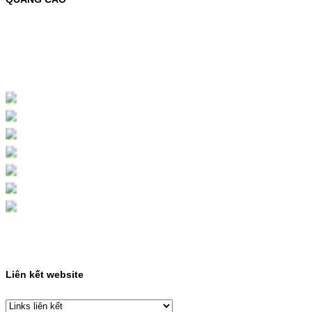
MỰC NẠP MÀU 119A CHO DÒNG MÁY HP
COLOR LASER 150A/178NWMÃ MỰC
NẠP:- 119A/150A- Loại mực: Mực in laser
màuSỬ DỤNG CHO MÁY IN:- HP Color
Laser 150A/178NW- Giá cả…
Giá : 199.000VND
Chọn mua
HỘP MỰC MÀU SAMSUNG
CLT-403S CHO DÒNG MÁY
SL-C435/C436
HỘP MỰC MÀU SAMSUNG CLT-403S CHO
DÒNG MÁY SL-C435/C436MÃ HỘP MỰC:-
Samsung CLT-403S- Loại mực: Mực in laser
màuSỬ DỤNG CHO MÁY IN:- Samsung SL-
C435 C436 C485 SL-485FW SL-486
486FW-…
Giá : 599.000VND
Chọn mua
Liên kết website
HỘP MỰC HP 110A