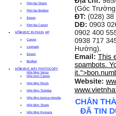
Địa chỉ:
985
Film fax Sharp
(Góc Trường
Film fax Brother
ĐT:
(028) 38 
Epson
DĐ:
0903 02
Film fax Canon
0902 400 555
HỘP MỰC IN PHUN
HP
0938 717 345
Canon
Hường).
Lexmark
Epson
Email:
This 
Brother
spambots. Yo
HỘP MỰC MÁY PHOTOCOPY
it.
">
bon.num
Hộp Mực Xerox
Hộp mực Canon
ww
Website:
Hộp Mực Ricoh
www.vietnha
Hộp Mực Toshiba
Hộp Mực konica minolta
CHÂN TH
Hộp Mực Sharp
ĐÃ TIN 
Hộp Mực Kyocera