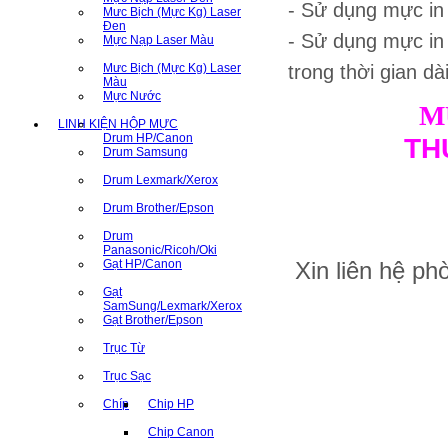
- Sử dụng mực i
Mưc Bịch (Mực Kg) Laser
Đen
- Sử dụng mực in
Mực Nạp Laser Màu
Mưc Bịch (Mực Kg) Laser
trong thời gian dà
Màu
Mực Nước
M
LINH KIỆN HỘP MỰC
Drum HP/Canon
TH
Drum Samsung
Drum Lexmark/Xerox
Drum Brother/Epson
Drum
Panasonic/Ricoh/Oki
Gạt HP/Canon
Xin liên hệ p
Gạt
SamSung/Lexmark/Xerox
Gạt Brother/Epson
Trục Từ
Trục Sạc
Chíp
Chip HP
Chip Canon