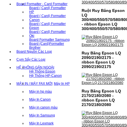
Board Formatter - Card Formatter
Board ( Card) Formatter
Ruột Ruy Băng Epson
HP
LQ
Board ( Card) Formatter
300/400/550/570/580/80
Canon
Board ( Card) Formatter
- ribbon Epson LQ
Epson
300/400/550/570/580/80
Board ( Card) Formatter
Oki
Board Formatter Samsung
Board (Card)Formatter
Brother
Board Nguồn Các Loại
Ruy Băng Epson LQ
2090/2190/2175 -
Cụm Sấy Các Loại
ribbon Epson LQ
2090/2190/2175
HỆ THỐNG GẮN NGOÀI
Hệ Thống Epson
Hệ Thống HP-Canon
MÁY IN / MÁY FAX MỚI
Máy In HP
Ruy Băng Epson LQ
Máy in hp màu
2170/2180/2080 -
Máy In Canon
ribbon Epson LQ
2170/2180/2080
Máy in canon màu
Máy In Samsung
Máy In Lexmark