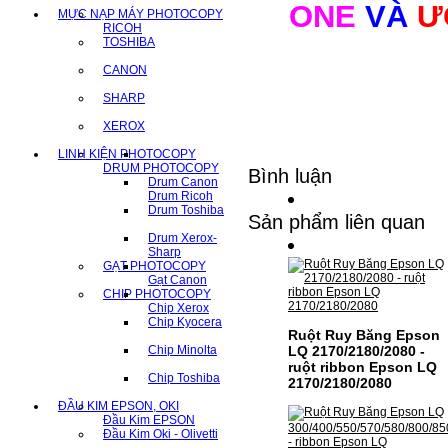
ONE
VÀ
Ư
MỰC NẠP MÁY PHOTOCOPY
RICOH
TOSHIBA
CANON
SHARP
XEROX
LINH KIỆN PHOTOCOPY
DRUM PHOTOCOPY
Bình luận
Drum Canon
Drum Ricoh
Drum Toshiba
Sản phẩm liên quan
Drum Xerox-
Sharp
GẠT PHOTOCOPY
Gạt Canon
CHIP PHOTOCOPY
Chip Xerox
Chip Kyocera
Ruột Ruy Băng Epson
Chip Minolta
LQ 2170/2180/2080 -
ruột ribbon Epson LQ
Chip Toshiba
2170/2180/2080
ĐẦU KIM EPSON, OKI
Đầu Kim EPSON
Đầu Kim Oki - Olivetti