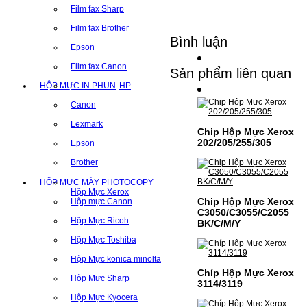
Film fax Sharp
Film fax Brother
Bình luận
Epson
Film fax Canon
Sản phẩm liên quan
HỘP MỰC IN PHUN
HP
Canon
Lexmark
Chip Hộp Mực Xerox
202/205/255/305
Epson
Brother
HỘP MỰC MÁY PHOTOCOPY
Hộp Mực Xerox
Chip Hộp Mực Xerox
Hộp mực Canon
C3050/C3055/C2055
Hộp Mực Ricoh
BK/C/M/Y
Hộp Mực Toshiba
Hộp Mực konica minolta
Chíp Hộp Mực Xerox
Hộp Mực Sharp
3114/3119
Hộp Mực Kyocera