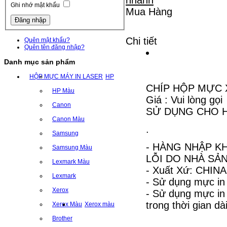
Ghi nhớ mật khẩu
Mua Hàng
Chi tiết
Quên mật khẩu?
Quên tên đăng nhập?
Danh mục sản phẩm
HỘP MỰC MÁY IN LASER
HP
CHÍP HỘP MỰC 
HP Màu
Giá : Vui lòng gọi
Canon
SỬ DỤNG CHO H
Canon Màu
.
Samsung
- HÀNG NHẬP KH
Samsung Màu
LỖI DO NHÀ SẢN
Lexmark Màu
- Xuất Xứ: CHINA
Lexmark
- Sử dụng mực in
Xerox
- Sử dụng mực i
trong thời gian dài
Xerox Màu
Xerox màu
Brother