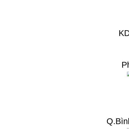
KD
P
Q.Bìn