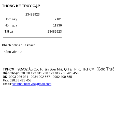
(W1110A) CHO DÒNG MÁY
THỐNG KÊ TRUY CẬP
LBP 243/MF 461DW
2
3
4
8
9
9
2
3
HỘP MỰC HP 110A (W1110A) CHO DÒNG
Hôm nay
2101
MÁY LBP 243/MF 461DWMÃ HỘP MỰC:-
Hộp mực HP 110A (W1110A)- Loại mực:
Hôm qua
11936
Mực in laser trắng đenSỬ DỤNG CHO MÁY
Tất cả
23489923
IN:- HP…
Giá : 249.000VND
Chọn mua
Khách online : 37 khách
Thành viên : 0
HỘP MỰC CANON CRG-070
CHO DÒNG MÁY LBP
243/MF 461DW
(Góc Trư
TPHCM
:
985/32 Âu Cơ, P.Tân Sơn Nhì, Q.Tân Phú, TP.HCM.
Điện Thoại
: 028. 38 122 011 - 38 122 012 - 38 428 458
DĐ
: 0903 026 034 - 0934 002 567 - 0902 400 555
HỘP MỰC CANON CRG-070 CHO DÒNG
Fax
: 028.38 428 458
MÁY LBP 243/MF 461DW MÃ HỘP MỰC:–
Email
:
vietnhat.hcm.vn@gmail.com
Hộp mực Canon CRG-070– Loại mực: Mực
in laser trắng đenSỬ DỤNG CHO MÁY IN:–
Canon i-SENSYS…
Giá : 799.000VND
Chọn mua