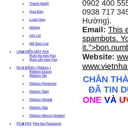
0902 400 555
Thanh Nhiệt
0938 717 345
Qua Đào
Hường).
Load Giay
Email:
This 
Nhông
Gõi Lót
spambots. Yo
Mỡ Bao Lụa
it.
">
bon.num
LINH KIỆN MÁY FAX
ww
Website:
Rulo ép máy Fax
Rulo sấy máy Fax
www.vietnha
RUY BĂNG ( Ribbon )
Ribbon Epson
Ribbon Oki
CHÂN TH
Ribbon Printronix
ĐÃ TIN 
Ribbon Tally
ONE
VÀ
Ư
Ribbon Olivetti
Ribbon Star
Ribbon Wincor Nixdorf
FILM FAX
Film fax Parasonic