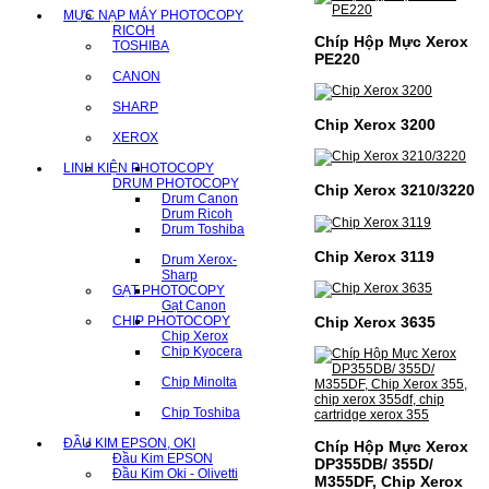
MỰC NẠP MÁY PHOTOCOPY
RICOH
Chíp Hộp Mực Xerox
TOSHIBA
PE220
CANON
SHARP
Chip Xerox 3200
XEROX
LINH KIỆN PHOTOCOPY
DRUM PHOTOCOPY
Chip Xerox 3210/3220
Drum Canon
Drum Ricoh
Drum Toshiba
Chip Xerox 3119
Drum Xerox-
Sharp
GẠT PHOTOCOPY
Gạt Canon
Chip Xerox 3635
CHIP PHOTOCOPY
Chip Xerox
Chip Kyocera
Chip Minolta
Chip Toshiba
ĐẦU KIM EPSON, OKI
Chíp Hộp Mực Xerox
Đầu Kim EPSON
DP355DB/ 355D/
Đầu Kim Oki - Olivetti
M355DF, Chip Xerox