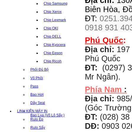
Địa chỉ:
130A
Chip Samsung
Biên Hòa, Đ
Chip Xerox
ĐT:
0251.394
Chip Lexmark
0918 931 403
Chip OKI
Chip DELL
Phú Quốc
:
Chip Kyocera
Địa chỉ:
197 
Chip Epson
Phú Quốc
Chip Ricoh
ĐT:
(0297) 3
Phôi Đủ Bộ
Mr Ngân).
Võ Phôi
Pass
Phía Nam
:
Bao Hơi
Địa chỉ:
985
Dây Seal
(Góc Trường
LINH KIỆN MÁY IN
ĐT:
(028) 38 
Bao Lụa (Võ Lô Sấy )
Rulo Ép
DĐ:
0903 02
Rulo Sấy