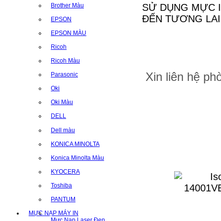
SỬ DỤNG MỰC I
Brother Màu
ĐẾN TƯƠNG LAI
EPSON
EPSON MÀU
Ricoh
Ricoh Màu
Xin liên hệ p
Parasonic
Oki
Oki Màu
DELL
Dell màu
KONICA MINOLTA
Konica Minolta Màu
KYOCERA
Toshiba
PANTUM
MỰC NẠP MÁY IN
Mực Nạp Laser Đen