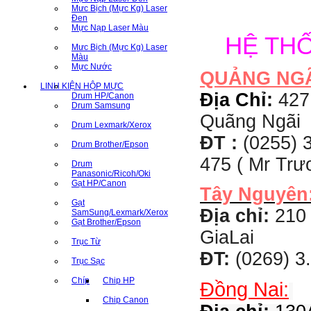
Mưc Bịch (Mực Kg) Laser
Đen
Mực Nạp Laser Màu
HỆ TH
Mưc Bịch (Mực Kg) Laser
Màu
Mực Nước
QUẢNG NG
LINH KIỆN HỘP MỰC
Địa Chỉ:
427
Drum HP/Canon
Drum Samsung
Quãng Ngãi
Drum Lexmark/Xerox
ĐT :
(0255) 3
Drum Brother/Epson
475 ( Mr Tr
Drum
Panasonic/Ricoh/Oki
Gạt HP/Canon
Tây Nguyên
Gạt
Địa chỉ:
210 
SamSung/Lexmark/Xerox
Gạt Brother/Epson
GiaLai
Trục Từ
ĐT:
(0269) 3
Trục Sạc
Chíp
Chip HP
Đồng Nai:
Chip Canon