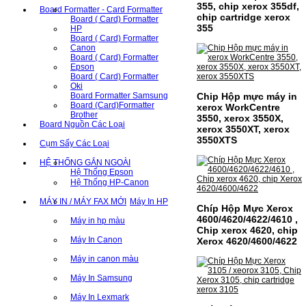
355, chip xerox 355df,
Board Formatter - Card Formatter
chip cartridge xerox
Board ( Card) Formatter
355
HP
Board ( Card) Formatter
Canon
Board ( Card) Formatter
Epson
Board ( Card) Formatter
Oki
Chip Hộp mực máy in
Board Formatter Samsung
Board (Card)Formatter
xerox WorkCentre
Brother
3550, xerox 3550X,
Board Nguồn Các Loại
xerox 3550XT, xerox
3550XTS
Cụm Sấy Các Loại
HỆ THỐNG GẮN NGOÀI
Hệ Thống Epson
Hệ Thống HP-Canon
MÁY IN / MÁY FAX MỚI
Máy In HP
Chíp Hộp Mực Xerox
4600/4620/4622/4610 ,
Máy in hp màu
Chip xerox 4620, chip
Máy In Canon
Xerox 4620/4600/4622
Máy in canon màu
Máy In Samsung
Máy In Lexmark