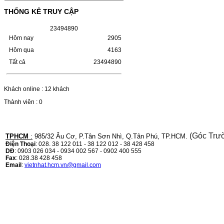
HỘP MỰC HP 110A
THỐNG KÊ TRUY CẬP
(W1110A) CHO DÒNG MÁY
LBP 243/MF 461DW
2
3
4
9
4
8
9
0
Hôm nay
2905
HỘP MỰC HP 110A (W1110A) CHO DÒNG
MÁY LBP 243/MF 461DWMÃ HỘP MỰC:-
Hôm qua
4163
Hộp mực HP 110A (W1110A)- Loại mực:
Tất cả
23494890
Mực in laser trắng đenSỬ DỤNG CHO MÁY
IN:- HP…
Giá : 249.000VND
Khách online : 12 khách
Chọn mua
Thành viên : 0
HỘP MỰC CANON CRG-070
CHO DÒNG MÁY LBP
(Góc Trư
TPHCM
:
985/32 Âu Cơ, P.Tân Sơn Nhì, Q.Tân Phú, TP.HCM.
243/MF 461DW
Điện Thoại
: 028. 38 122 011 - 38 122 012 - 38 428 458
DĐ
: 0903 026 034 - 0934 002 567 - 0902 400 555
Fax
: 028.38 428 458
HỘP MỰC CANON CRG-070 CHO DÒNG
Email
:
vietnhat.hcm.vn@gmail.com
MÁY LBP 243/MF 461DW MÃ HỘP MỰC:–
Hộp mực Canon CRG-070– Loại mực: Mực
in laser trắng đenSỬ DỤNG CHO MÁY IN:–
Canon i-SENSYS…
Giá : 799.000VND
Chọn mua