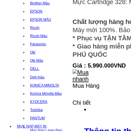
Mực Cartridge 328:
Brother Màu
EPSON
EPSON MÀU
Chất lượng hàng hó
Ricoh
Máy mới 100%. Bảo 
Ricoh Màu
* Phục vụ TẬN TÂ
Parasonic
* Giao hàng miễn 
Oki
PHÚ QUỐC
Oki Màu
Giá : 5.990.000VND
DELL
Dell màu
Mua Hàng
KONICA MINOLTA
Konica Minolta Màu
Chi tiết
KYOCERA
Toshiba
PANTUM
MỰC NẠP MÁY IN
Mực Nạp Laser Đen