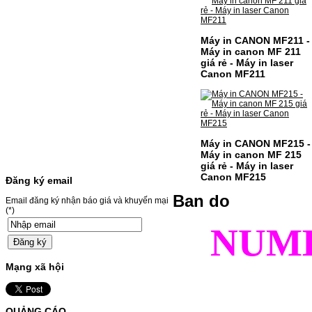
DÒNG MÁY MF655/MF651MÃ HỘP MỰC:-
Canon CRG-067- Loại mực: Mực in laser
màuSỬ DỤNG CHO MÁY IN:- Canon LBP
631CW/633CDW/MF657CDW- Giá cả
Máy in CANON MF211 -
thường…
Máy in canon MF 211
Giá : 799.000VND
giá rẻ - Máy in laser
Canon MF211
Chọn mua
HỘP MỰC BROTHER TN-
240 CHO MÁY IN MFC-
Máy in CANON MF215 -
9120CN/HL-3040CN
Máy in canon MF 215
giá rẻ - Máy in laser
HỘP MỰC BROTHER TN-240 CHO MÁY IN
Canon MF215
Đăng ký email
MFC-9120CN/HL-3040CN MÃ HỘP MỰC:–
Hộp mực Brother TN-240– Loại mực: BK
Ban do
Email đăng ký nhận báo giá và khuyến mại
(Đen) SỬ DỤNG CHO MÁY IN:– Brother
(*)
HL-3040CN/MFC-9120CN– Mặt hàng
thường xuyên thay…
NUM
Giá : 499.000VND
Chọn mua
Mạng xã hội
MỰC NẠP MÀU 119A CHO
DÒNG MÁY HP COLOR
QUẢNG CÁO