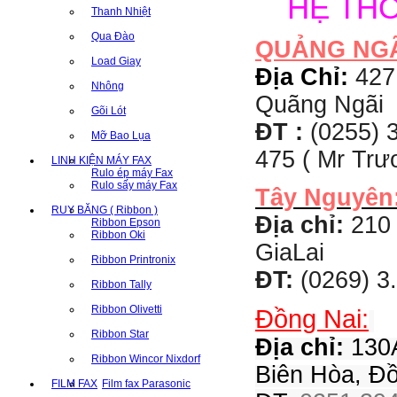
HỆ TH
Thanh Nhiệt
Qua Đào
QUẢNG NG
Load Giay
Địa Chỉ:
427
Nhông
Quãng Ngãi
Gõi Lót
ĐT :
(0255) 3
Mỡ Bao Lụa
475 ( Mr Tr
LINH KIỆN MÁY FAX
Rulo ép máy Fax
Rulo sấy máy Fax
Tây Nguyên
RUY BĂNG ( Ribbon )
Địa chỉ:
210 
Ribbon Epson
Ribbon Oki
GiaLai
Ribbon Printronix
ĐT:
(0269) 3
Ribbon Tally
Ribbon Olivetti
Đồng Nai:
Ribbon Star
Địa chỉ:
130A
Ribbon Wincor Nixdorf
Biên Hòa, Đ
FILM FAX
Film fax Parasonic