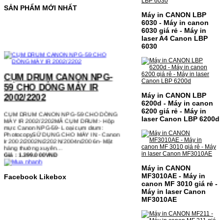
SẢN PHẨM MỚI NHẤT
Máy in CANON LBP
6030 - Máy in canon
6030 giá rẻ - Máy in
laser A4 Canon LBP
6030
CỤM DRUM CANON NPG-
59 CHO DÒNG MÁY IR
2002/2202
Máy in CANON LBP
CỤM DRUM CANON NPG-59 CHO DÒNG
6200d - Máy in canon
MÁY IR 2002/2202MÃ CỤM DRUM:- Hộp
6200 giá rẻ - Máy in
mực Canon NPG-59- Loại cụm drum:
PhotocopySỬ DỤNG CHO MÁY IN:- Canon
laser Canon LBP 6200d
Ir 2002/2002N/2202N/2004n/2006n- Mặt
hàng thường xuyên…
Giá : 1.399.000VND
Chọn mua
Máy in CANON
MF3010AE - Máy in
Facebook Likebox
HỘP MỰC IN MÀU CANON
canon MF 3010 giá rẻ -
Máy in laser Canon
CRG-067 CHO DÒNG MÁY
MF3010AE
MF655/MF651
HỘP MỰC IN MÀU CANON CRG-067 CHO