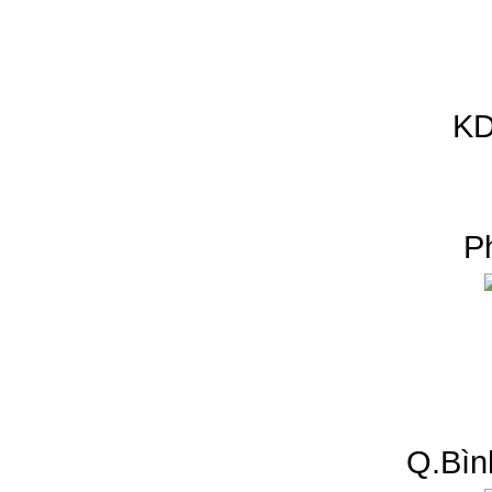
KD
P
Q.Bìn