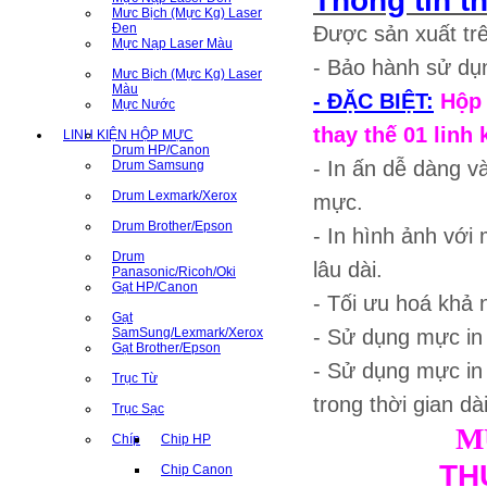
Thông tin 
Mưc Bịch (Mực Kg) Laser
Đen
Được sản xuất trê
Mực Nạp Laser Màu
- Bảo hành sử dụn
Mưc Bịch (Mực Kg) Laser
Màu
- ĐẶC BIỆT:
Hộp 
Mực Nước
thay thế 01 linh 
LINH KIỆN HỘP MỰC
Drum HP/Canon
- In ấn dễ dàng v
Drum Samsung
Drum Lexmark/Xerox
mực.
Drum Brother/Epson
- In hình ảnh với 
Drum
lâu dài.
Panasonic/Ricoh/Oki
Gạt HP/Canon
- Tối ưu hoá khả n
Gạt
SamSung/Lexmark/Xerox
- Sử dụng mực i
Gạt Brother/Epson
- Sử dụng mực in
Trục Từ
trong thời gian dà
Trục Sạc
M
Chíp
Chip HP
TH
Chip Canon