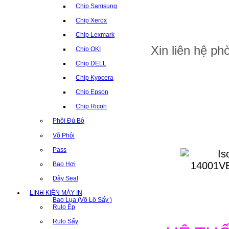
Chip Samsung
Chip Xerox
Chip Lexmark
Xin liên hệ p
Chip OKI
Chip DELL
Chip Kyocera
Chip Epson
Chip Ricoh
Phôi Đủ Bộ
Võ Phôi
Pass
Bao Hơi
Dây Seal
LINH KIỆN MÁY IN
Bao Lụa (Võ Lô Sấy )
Rulo Ép
Rulo Sấy