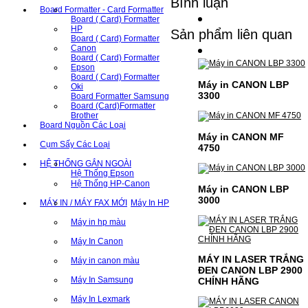
Bình luận
Board Formatter - Card Formatter
Board ( Card) Formatter
HP
Sản phẩm liên quan
Board ( Card) Formatter
Canon
Board ( Card) Formatter
Epson
Board ( Card) Formatter
Máy in CANON LBP
Oki
3300
Board Formatter Samsung
Board (Card)Formatter
Brother
Board Nguồn Các Loại
Máy in CANON MF
Cụm Sấy Các Loại
4750
HỆ THỐNG GẮN NGOÀI
Hệ Thống Epson
Hệ Thống HP-Canon
Máy in CANON LBP
3000
MÁY IN / MÁY FAX MỚI
Máy In HP
Máy in hp màu
Máy In Canon
MÁY IN LASER TRẮNG
Máy in canon màu
ĐEN CANON LBP 2900
Máy In Samsung
CHÍNH HÃNG
Máy In Lexmark