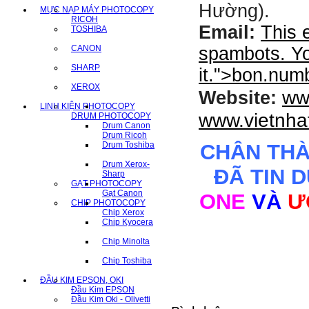
Hường).
MỰC NẠP MÁY PHOTOCOPY
RICOH
Email:
This 
TOSHIBA
CANON
spambots. Yo
SHARP
it.
">
bon.num
XEROX
ww
Website:
LINH KIỆN PHOTOCOPY
www.vietnha
DRUM PHOTOCOPY
Drum Canon
Drum Ricoh
Drum Toshiba
CHÂN TH
Drum Xerox-
ĐÃ TIN 
Sharp
GẠT PHOTOCOPY
Gạt Canon
ONE
VÀ
Ư
CHIP PHOTOCOPY
Chip Xerox
Chip Kyocera
Chip Minolta
Chip Toshiba
ĐẦU KIM EPSON, OKI
Đầu Kim EPSON
Đầu Kim Oki - Olivetti