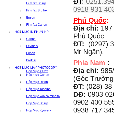
ĐT:
0251.394
Film fax Sharp
0918 931 403
Film fax Brother
Epson
Phú Quốc
:
Film fax Canon
Địa chỉ:
197 
HỘP MỰC IN PHUN
HP
Phú Quốc
Canon
ĐT:
(0297) 3
Lexmark
Mr Ngân).
Epson
Brother
Phía Nam
:
HỘP MỰC MÁY PHOTOCOPY
Địa chỉ:
985
Hộp Mực Xerox
Hộp mực Canon
(Góc Trường
Hộp Mực Ricoh
ĐT:
(028) 38 
Hộp Mực Toshiba
DĐ:
0903 02
Hộp Mực konica minolta
0902 400 555
Hộp Mực Sharp
0938 717 345
Hộp Mực Kyocera