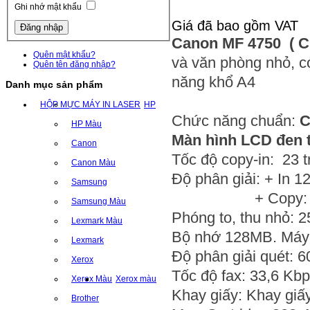
Ghi nhớ mật khẩu
Giá đã bao gồm VAT
Canon MF 4750
( C
Quên mật khẩu?
và văn phòng nhỏ, có
Quên tên đăng nhập?
năng khổ A4
Danh mục sản phẩm
HỘP MỰC MÁY IN LASER
HP
Chức năng chuẩn:
C
HP Màu
Màn hình LCD đen 
Canon
Tốc độ copy-in: 23 t
Canon Màu
Độ phân giải: + In 1
Samsung
+ Copy: 600 
Samsung Màu
Phóng to, thu nhỏ: 2
Lexmark Màu
Bộ nhớ 128MB. Máy q
Lexmark
Độ phân giải quét: 6
Xerox
Tốc độ fax: 33,6 Kbp
Xerox Màu
Xerox màu
Khay giấy: Khay giấy
Brother